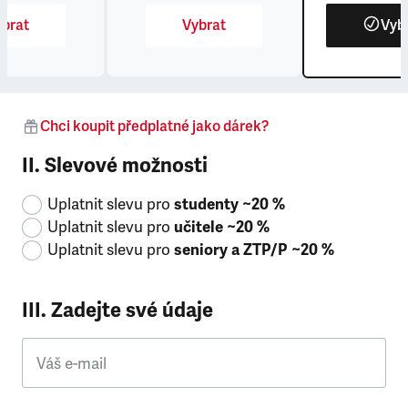
brat
Vybrat
Vyb
Chci koupit předplatné jako dárek?
II. Slevové možnosti
Uplatnit slevu pro
studenty ~20 %
Uplatnit slevu pro
učitele ~20 %
Uplatnit slevu pro
seniory a ZTP/P ~20 %
III. Zadejte své údaje
Váš e-mail