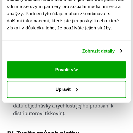
PSČ
sdílíme se svými partnery pro sociální média, inzerci a
analýzy. Partneři tyto údaje mohou zkombinovat s
Stát
dalšími informacemi, které jste jim poskytli nebo které
získali v důsledku toho, že používáte jejich služby.
Doprava do zahraničí je zpoplatněna
a nelze do
něj doručovat Speciály.
Zobrazit detaily
Požádat o fakturu
bude možné po vytvoření
objednávky.
Povolit vše
Pokud je součástí vaší objednávky také
doručování týdeníku Respekt v tištěné verzi, na
Upravit
první vydání ve vaší schránce se můžete těšit
příští, nejpozději přespříští týden (v závislosti na
datu objednávky a rychlosti jejího propsání k
distributorovi tiskovin).