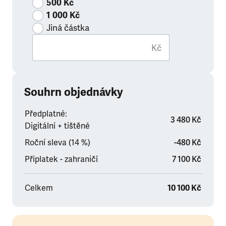
500 Kč
1 000 Kč
Jiná částka
Kč
Souhrn objednávky
Předplatné:
3 480 Kč
Digitální + tištěné
Roční sleva (14 %)
-480 Kč
Příplatek - zahraničí
7 100 Kč
Celkem
10 100 Kč