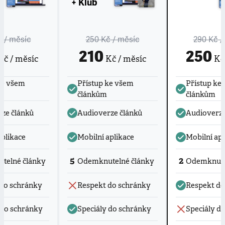
+ Klub
č
/ měsíc
250 Kč
/ měsíc
290 Kč
/
210
250
č / měsíc
Kč / měsíc
Kč 
ke všem
Přístup ke všem
Přístup ke
článkům
článkům
ze článků
Audioverze článků
Audioverze
aplikace
Mobilní aplikace
Mobilní apl
5
2
telné články
Odemknutelné články
Odemknute
do schránky
Respekt do schránky
Respekt do
 do schránky
Speciály do schránky
Speciály d