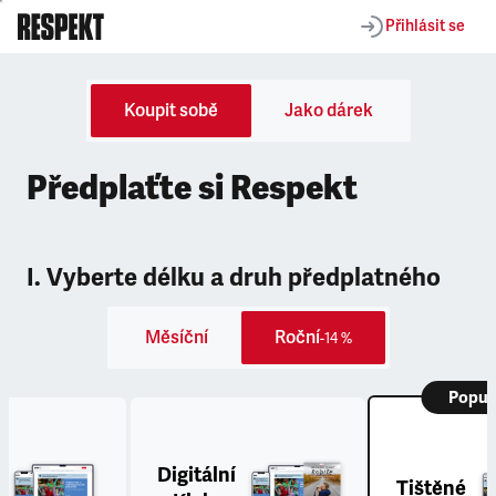
Přihlásit se
Koupit sobě
Jako dárek
Předplaťte si Respekt
I. Vyberte délku a druh předplatného
Měsíční
Roční
-14 %
Popul
Digitální
Tištěné