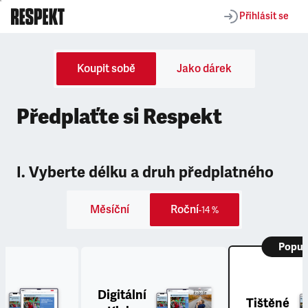
Přihlásit se
Koupit sobě
Jako dárek
Předplaťte si Respekt
I. Vyberte délku a druh předplatného
Měsíční
Roční
-14 %
Popul
Digitální
Tištěné