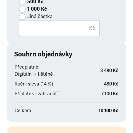
500 Kč
1 000 Kč
Jiná částka
Kč
Souhrn objednávky
Předplatné:
3 480 Kč
Digitální + tištěné
Roční sleva (14 %)
-480 Kč
Příplatek - zahraničí
7 100 Kč
Celkem
10 100 Kč