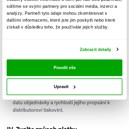
PSČ
sdílíme se svými partnery pro sociální média, inzerci a
analýzy. Partneři tyto údaje mohou zkombinovat s
Stát
dalšími informacemi, které jste jim poskytli nebo které
získali v důsledku toho, že používáte jejich služby.
Doprava do zahraničí je zpoplatněna
a nelze do
něj doručovat Speciály.
Zobrazit detaily
Požádat o fakturu
bude možné po vytvoření
objednávky.
Povolit vše
Pokud je součástí vaší objednávky také
doručování týdeníku Respekt v tištěné verzi, na
Upravit
první vydání ve vaší schránce se můžete těšit
příští, nejpozději přespříští týden (v závislosti na
datu objednávky a rychlosti jejího propsání k
distributorovi tiskovin).