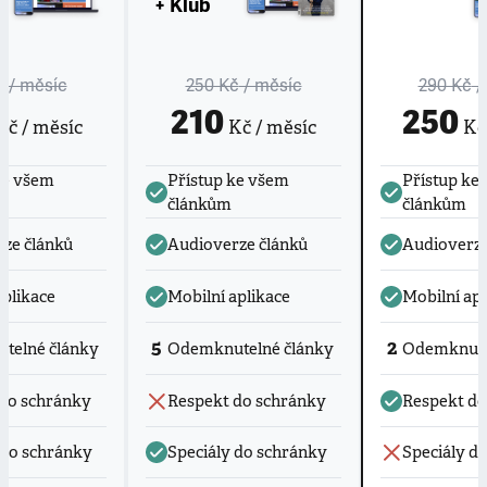
+ Klub
č
/ měsíc
250 Kč
/ měsíc
290 Kč
/
210
250
č / měsíc
Kč / měsíc
Kč 
ke všem
Přístup ke všem
Přístup ke
článkům
článkům
ze článků
Audioverze článků
Audioverze
aplikace
Mobilní aplikace
Mobilní apl
5
2
telné články
Odemknutelné články
Odemknute
do schránky
Respekt do schránky
Respekt do
 do schránky
Speciály do schránky
Speciály d