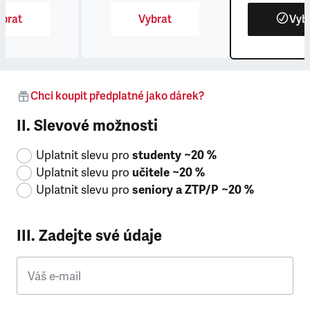
brat
Vybrat
Vyb
Chci koupit předplatné jako dárek?
II. Slevové možnosti
Uplatnit slevu pro
studenty ~20 %
Uplatnit slevu pro
učitele ~20 %
Uplatnit slevu pro
seniory a ZTP/P ~20 %
III. Zadejte své údaje
Váš e-mail