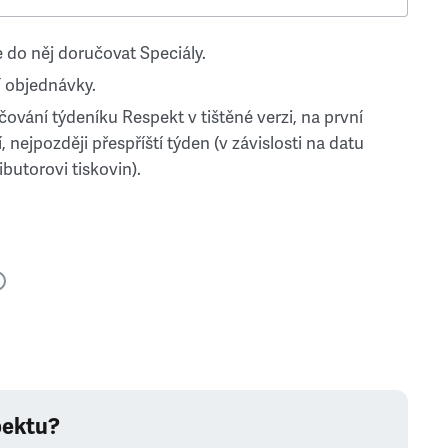
 do něj doručovat Speciály.
 objednávky.
ování týdeníku Respekt v tištěné verzi, na první
, nejpozději přespříští týden (v závislosti na datu
ibutorovi tiskovin).
pektu?