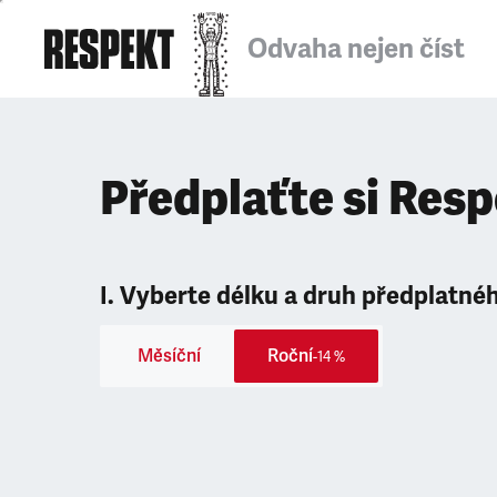
Odvaha nejen číst
Předplaťte si Res
I. Vyberte délku a druh předplatné
Měsíční
Roční
-14 %