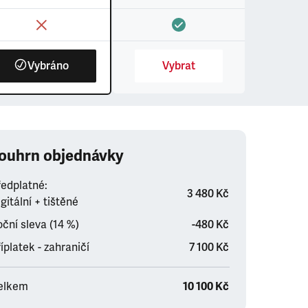
Vybráno
Vybrat
ouhrn objednávky
ředplatné:
3 480 Kč
gitální + tištěné
ční sleva (14 %)
-480 Kč
íplatek - zahraničí
7 100 Kč
elkem
10 100 Kč