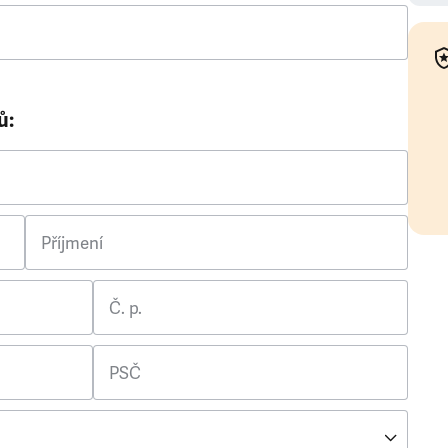
ů:
Příjmení
Č. p.
PSČ