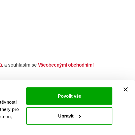
ů
, a souhlasím se
Všeobecnými obchodními
i obdobných produktů.
Povolit vše
těvnosti
tnery pro
Upravit
acemi,