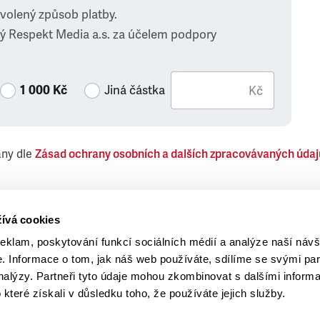
zvolený způsob platby.
ý Respekt Media a.s. za účelem podpory
1 000 Kč
Jiná částka
Kč
ány dle
Zásad ochrany osobních a dalších zpracovávaných údaj
 Respekt Media, a.s., týkající se též jiných než objednaných č
ívá cookies
reklam, poskytování funkcí sociálních médií a analýze naší návš
 Informace o tom, jak náš web používáte, sdílíme se svými par
analýzy. Partneři tyto údaje mohou zkombinovat s dalšími inform
o které získali v důsledku toho, že používáte jejich služby.