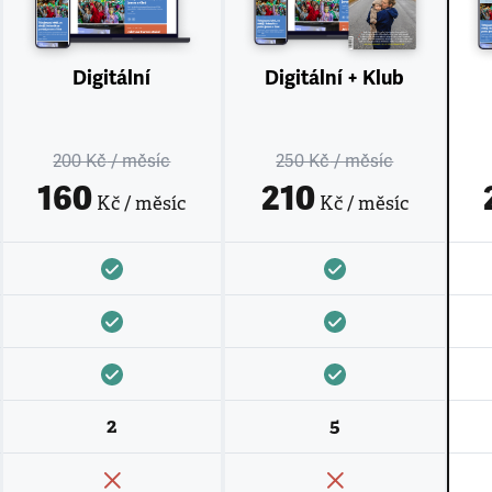
Digitální
Digitální + Klub
200 Kč
/ měsíc
250 Kč
/ měsíc
160
210
Kč / měsíc
Kč / měsíc
2
5