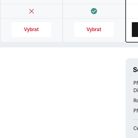
Vybrat
Vybrat
S
P
Di
Ro
Př
C