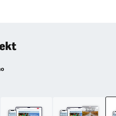
pekt
ho