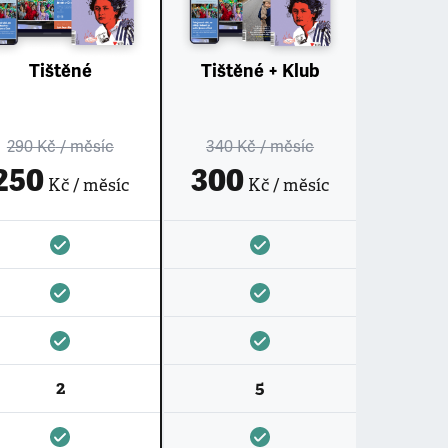
Tištěné
Tištěné + Klub
290 Kč
/ měsíc
340 Kč
/ měsíc
250
300
Kč / měsíc
Kč / měsíc
2
5