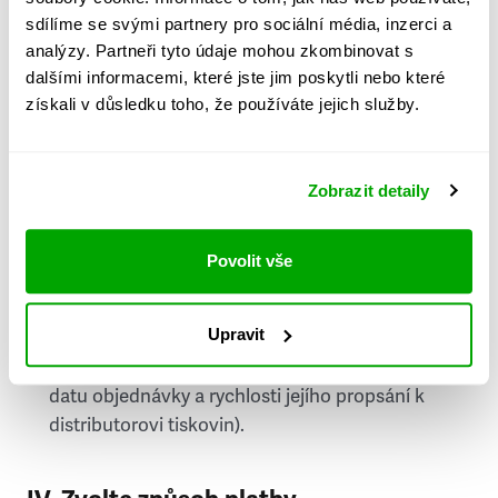
PSČ
sdílíme se svými partnery pro sociální média, inzerci a
analýzy. Partneři tyto údaje mohou zkombinovat s
Stát
dalšími informacemi, které jste jim poskytli nebo které
získali v důsledku toho, že používáte jejich služby.
Doprava do zahraničí je zpoplatněna
a nelze do
něj doručovat Speciály.
Zobrazit detaily
Požádat o fakturu
bude možné po vytvoření
objednávky.
Povolit vše
Pokud je součástí vaší objednávky také
doručování týdeníku Respekt v tištěné verzi, na
Upravit
první vydání ve vaší schránce se můžete těšit
příští, nejpozději přespříští týden (v závislosti na
datu objednávky a rychlosti jejího propsání k
distributorovi tiskovin).