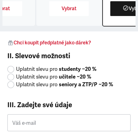
brat
Vybrat
Vyb
Chci koupit předplatné jako dárek?
II. Slevové možnosti
Uplatnit slevu pro
studenty ~20 %
Uplatnit slevu pro
učitele ~20 %
Uplatnit slevu pro
seniory a ZTP/P ~20 %
III. Zadejte své údaje
Váš e-mail