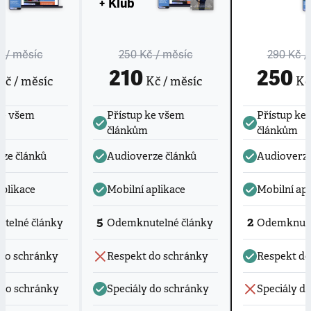
+ Klub
č
/ měsíc
250 Kč
/ měsíc
290 Kč
/
210
250
č / měsíc
Kč / měsíc
Kč 
ke všem
Přístup ke všem
Přístup ke
článkům
článkům
ze článků
Audioverze článků
Audioverze
aplikace
Mobilní aplikace
Mobilní apl
5
2
telné články
Odemknutelné články
Odemknute
do schránky
Respekt do schránky
Respekt do
 do schránky
Speciály do schránky
Speciály d