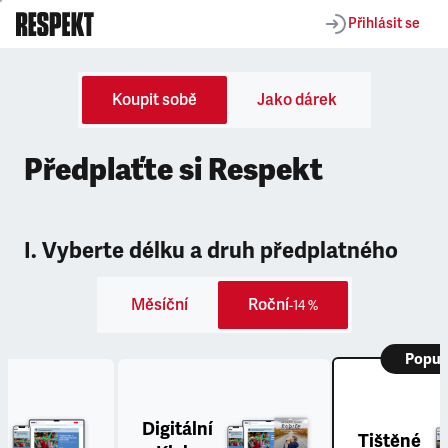
Přihlásit se
Koupit sobě
Jako dárek
Předplaťte si Respekt
I. Vyberte délku a druh předplatného
Měsíční
Roční
-14 %
Popul
Digitální
Tištěné