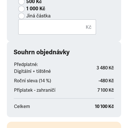
500 Kč
1 000 Kč
Jiná částka
Kč
Souhrn objednávky
Předplatné:
3 480 Kč
Digitální + tištěné
Roční sleva (14 %)
-480 Kč
Příplatek - zahraničí
7 100 Kč
Celkem
10 100 Kč