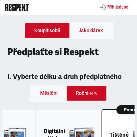
Přihlásit se
Koupit sobě
Jako dárek
Předplaťte si Respekt
I. Vyberte délku a druh předplatného
Měsíční
Roční
-14 %
Popul
Digitální
Tištěné