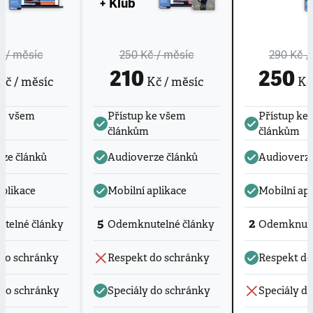
+ Klub
č
/ měsíc
250 Kč
/ měsíc
290 Kč
/
210
250
č / měsíc
Kč / měsíc
Kč 
ke všem
Přístup ke všem
Přístup ke
článkům
článkům
ze článků
Audioverze článků
Audioverze
aplikace
Mobilní aplikace
Mobilní apl
5
2
telné články
Odemknutelné články
Odemknute
do schránky
Respekt do schránky
Respekt do
 do schránky
Speciály do schránky
Speciály d