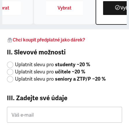
brat
Vybrat
Vyb
Chci koupit předplatné jako dárek?
II. Slevové možnosti
Uplatnit slevu pro
studenty ~20 %
Uplatnit slevu pro
učitele ~20 %
Uplatnit slevu pro
seniory a ZTP/P ~20 %
III. Zadejte své údaje
Váš e-mail