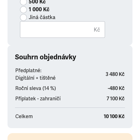
500 Kč
1 000 Kč
Jiná částka
Kč
Souhrn objednávky
Předplatné:
3 480 Kč
Digitální + tištěné
Roční sleva (14 %)
-480 Kč
Příplatek - zahraničí
7 100 Kč
Celkem
10 100 Kč