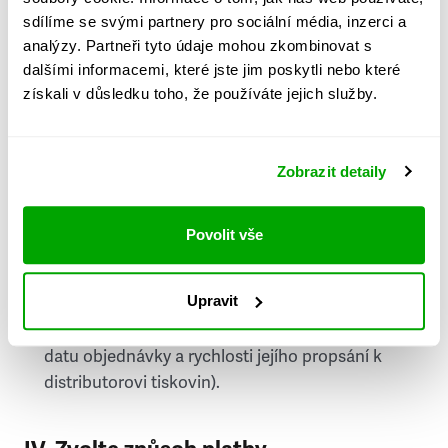
PSČ
sdílíme se svými partnery pro sociální média, inzerci a
analýzy. Partneři tyto údaje mohou zkombinovat s
Stát
dalšími informacemi, které jste jim poskytli nebo které
získali v důsledku toho, že používáte jejich služby.
Doprava do zahraničí je zpoplatněna
a nelze do
něj doručovat Speciály.
Zobrazit detaily
Požádat o fakturu
bude možné po vytvoření
objednávky.
Povolit vše
Pokud je součástí vaší objednávky také
doručování týdeníku Respekt v tištěné verzi, na
Upravit
první vydání ve vaší schránce se můžete těšit
příští, nejpozději přespříští týden (v závislosti na
datu objednávky a rychlosti jejího propsání k
distributorovi tiskovin).