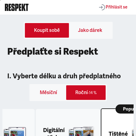
Přihlásit se
Koupit sobě
Jako dárek
Předplaťte si Respekt
I. Vyberte délku a druh předplatného
Měsíční
Roční
-14 %
Popul
Digitální
Tištěné