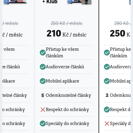
+ Klub
č
/ měsíc
250 Kč
/ měsíc
290 Kč
/
210
250
č / měsíc
Kč / měsíc
Kč 
ke všem
Přístup ke všem
Přístup ke
článkům
článkům
ze článků
Audioverze článků
Audioverze
aplikace
Mobilní aplikace
Mobilní apl
5
2
telné články
Odemknutelné články
Odemknute
do schránky
Respekt do schránky
Respekt do
 do schránky
Speciály do schránky
Speciály d