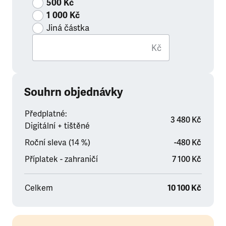
500 Kč
1 000 Kč
Jiná částka
Kč
Souhrn objednávky
Předplatné:
3 480 Kč
Digitální + tištěné
Roční sleva (14 %)
-480 Kč
Příplatek - zahraničí
7 100 Kč
Celkem
10 100 Kč