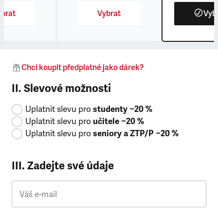
brat
Vybrat
Vyb
Chci koupit předplatné jako dárek?
II. Slevové možnosti
Uplatnit slevu pro
studenty ~20 %
Uplatnit slevu pro
učitele ~20 %
Uplatnit slevu pro
seniory a ZTP/P ~20 %
III. Zadejte své údaje
Váš e-mail