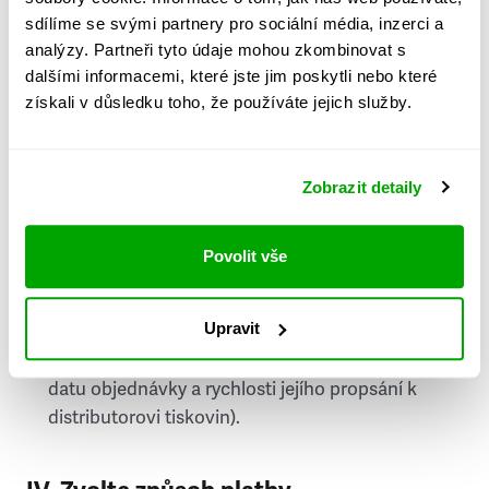
PSČ
sdílíme se svými partnery pro sociální média, inzerci a
analýzy. Partneři tyto údaje mohou zkombinovat s
Stát
dalšími informacemi, které jste jim poskytli nebo které
získali v důsledku toho, že používáte jejich služby.
Doprava do zahraničí je zpoplatněna
a nelze do
něj doručovat Speciály.
Zobrazit detaily
Požádat o fakturu
bude možné po vytvoření
objednávky.
Povolit vše
Pokud je součástí vaší objednávky také
doručování týdeníku Respekt v tištěné verzi, na
Upravit
první vydání ve vaší schránce se můžete těšit
příští, nejpozději přespříští týden (v závislosti na
datu objednávky a rychlosti jejího propsání k
distributorovi tiskovin).