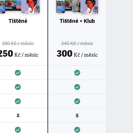
Tištěné
Tištěné + Klub
290 Kč
/ měsíc
340 Kč
/ měsíc
250
300
Kč / měsíc
Kč / měsíc
2
5