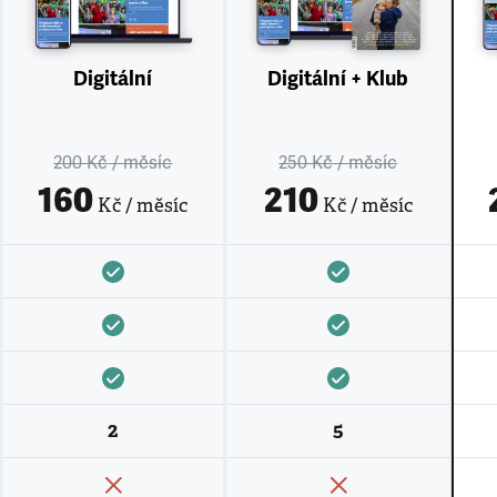
Digitální
Digitální + Klub
200 Kč
/ měsíc
250 Kč
/ měsíc
160
210
Kč / měsíc
Kč / měsíc
2
5