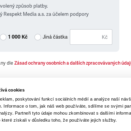
zvolený způsob platby.
ý Respekt Media a.s. za účelem podpory
1 000 Kč
Jiná částka
Kč
ány dle
Zásad ochrany osobních a dalších zpracovávaných údaj
 Respekt Media, a.s., týkající se též jiných než objednaných č
ívá cookies
reklam, poskytování funkcí sociálních médií a analýze naší návš
 Informace o tom, jak náš web používáte, sdílíme se svými par
analýzy. Partneři tyto údaje mohou zkombinovat s dalšími inform
o které získali v důsledku toho, že používáte jejich služby.