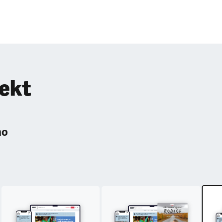
pekt
ho