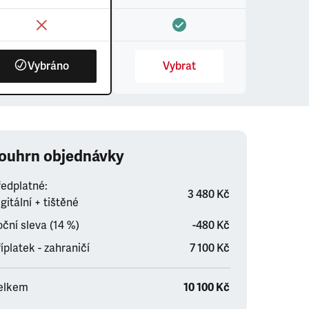
Vybráno
Vybrat
ouhrn objednávky
ředplatné:
3 480 Kč
gitální + tištěné
ční sleva (14 %)
-480 Kč
íplatek - zahraničí
7 100 Kč
elkem
10 100 Kč