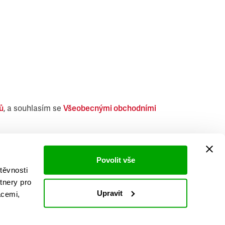
ů
, a souhlasím se
Všeobecnými obchodními
i obdobných produktů.
Povolit vše
těvnosti
tnery pro
Upravit
acemi,