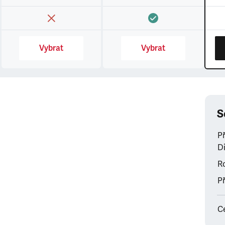
Vybrat
Vybrat
S
P
Di
Ro
Př
C