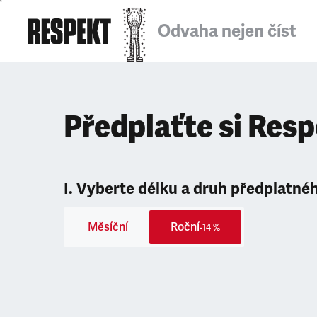
Odvaha nejen číst
Předplaťte si Res
I. Vyberte délku a druh předplatné
Měsíční
Roční
-14 %