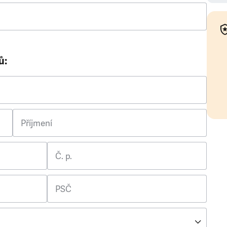
ů:
Příjmení
Č. p.
PSČ