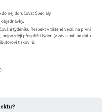
 do něj doručovat Speciály.
 objednávky.
ování týdeníku Respekt v tištěné verzi, na první
, nejpozději přespříští týden (v závislosti na datu
ibutorovi tiskovin).
pektu?