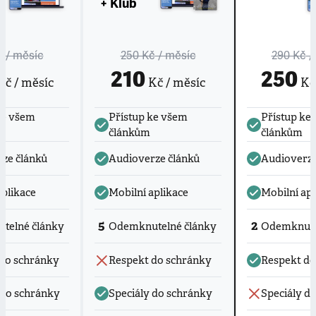
+ Klub
č
/ měsíc
250 Kč
/ měsíc
290 Kč
/
210
250
č / měsíc
Kč / měsíc
Kč 
ke všem
Přístup ke všem
Přístup ke
článkům
článkům
ze článků
Audioverze článků
Audioverze
aplikace
Mobilní aplikace
Mobilní apl
5
2
telné články
Odemknutelné články
Odemknute
do schránky
Respekt do schránky
Respekt do
 do schránky
Speciály do schránky
Speciály d