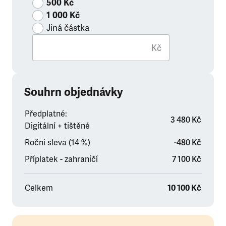
500 Kč
1 000 Kč
Jiná částka
Kč
Souhrn objednávky
Předplatné:
3 480 Kč
Digitální + tištěné
Roční sleva (14 %)
-480 Kč
Příplatek - zahraničí
7 100 Kč
Celkem
10 100 Kč