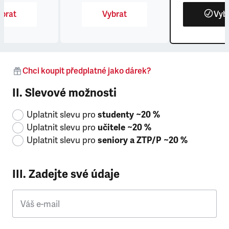
brat
Vybrat
Vyb
Chci koupit předplatné jako dárek?
II. Slevové možnosti
Uplatnit slevu pro
studenty ~20 %
Uplatnit slevu pro
učitele ~20 %
Uplatnit slevu pro
seniory a ZTP/P ~20 %
III. Zadejte své údaje
Váš e-mail