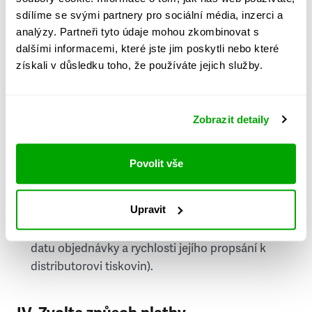
PSČ
sdílíme se svými partnery pro sociální média, inzerci a
analýzy. Partneři tyto údaje mohou zkombinovat s
Stát
dalšími informacemi, které jste jim poskytli nebo které
získali v důsledku toho, že používáte jejich služby.
Doprava do zahraničí je zpoplatněna
a nelze do
něj doručovat Speciály.
Zobrazit detaily
Požádat o fakturu
bude možné po vytvoření
objednávky.
Povolit vše
Pokud je součástí vaší objednávky také
doručování týdeníku Respekt v tištěné verzi, na
Upravit
první vydání ve vaší schránce se můžete těšit
příští, nejpozději přespříští týden (v závislosti na
datu objednávky a rychlosti jejího propsání k
distributorovi tiskovin).