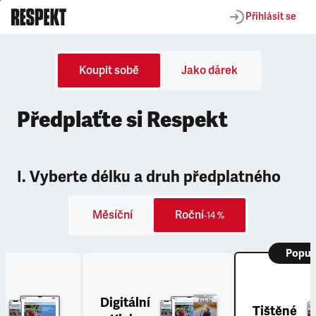
Přihlásit se
Koupit sobě
Jako dárek
Předplaťte si Respekt
I. Vyberte délku a druh předplatného
Měsíční
Roční
-14 %
Popul
Digitální
Tištěné