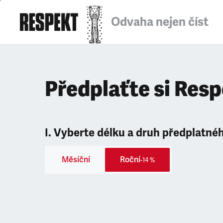
Odvaha nejen číst
Předplaťte si Res
I. Vyberte délku a druh předplatné
Měsíční
Roční
-14 %