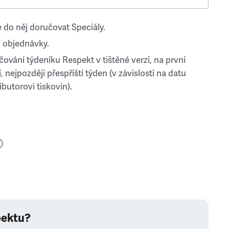
 do něj doručovat Speciály.
 objednávky.
ování týdeníku Respekt v tištěné verzi, na první
, nejpozději přespříští týden (v závislosti na datu
ibutorovi tiskovin).
pektu?