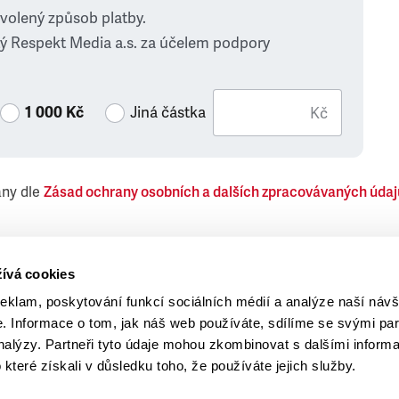
zvolený způsob platby.
ý Respekt Media a.s. za účelem podpory
1 000 Kč
Jiná částka
Kč
ány dle
Zásad ochrany osobních a dalších zpracovávaných údaj
 Respekt Media, a.s., týkající se též jiných než objednaných č
ívá cookies
reklam, poskytování funkcí sociálních médií a analýze naší návš
 Informace o tom, jak náš web používáte, sdílíme se svými par
analýzy. Partneři tyto údaje mohou zkombinovat s dalšími inform
o které získali v důsledku toho, že používáte jejich služby.