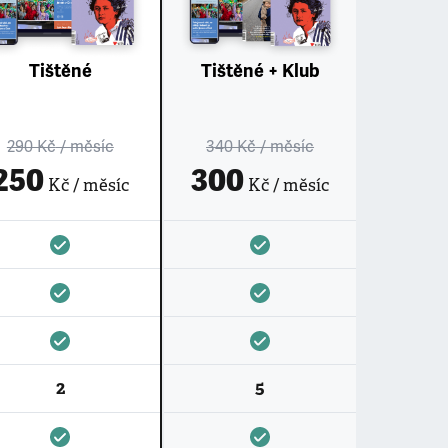
Tištěné
Tištěné + Klub
290 Kč
/ měsíc
340 Kč
/ měsíc
250
300
Kč / měsíc
Kč / měsíc
2
5