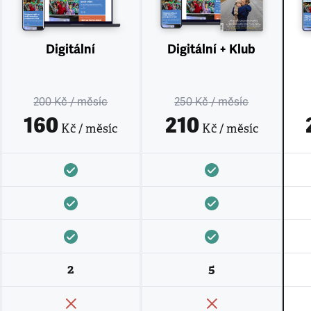
Digitální
Digitální + Klub
200 Kč
/ měsíc
250 Kč
/ měsíc
160
210
Kč / měsíc
Kč / měsíc
2
5