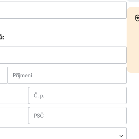
ů:
Příjmení
Č. p.
PSČ