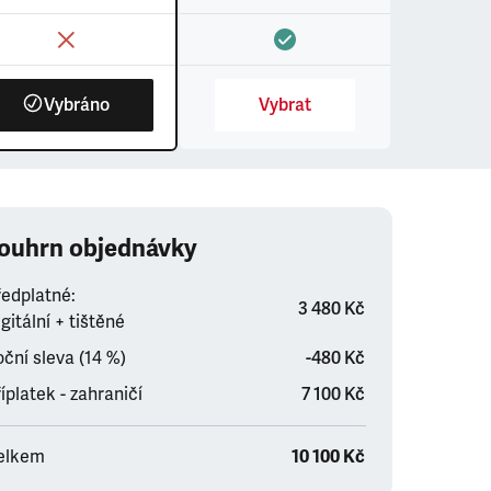
Vybráno
Vybrat
ouhrn objednávky
ředplatné:
3 480 Kč
gitální + tištěné
ční sleva (14 %)
-480 Kč
íplatek - zahraničí
7 100 Kč
elkem
10 100 Kč