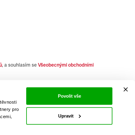
ů
, a souhlasím se
Všeobecnými obchodními
i obdobných produktů.
Povolit vše
těvnosti
tnery pro
Upravit
acemi,