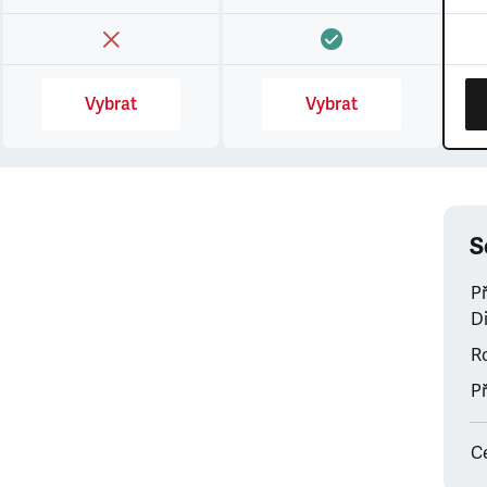
Vybrat
Vybrat
S
P
Di
Ro
Př
C