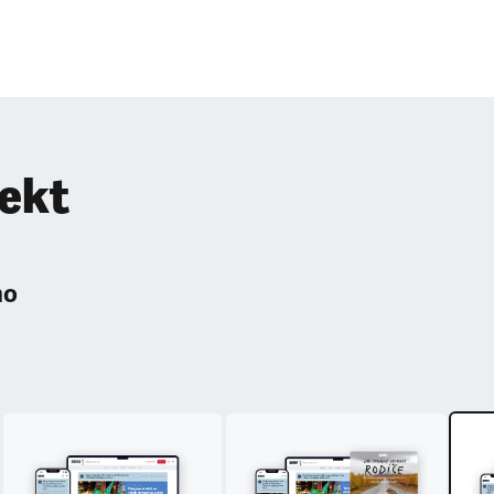
pekt
ho