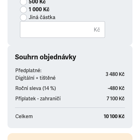
500 Kč
1 000 Kč
Jiná částka
Kč
Souhrn objednávky
Předplatné:
3 480 Kč
Digitální + tištěné
Roční sleva (14 %)
-480 Kč
Příplatek - zahraničí
7 100 Kč
Celkem
10 100 Kč