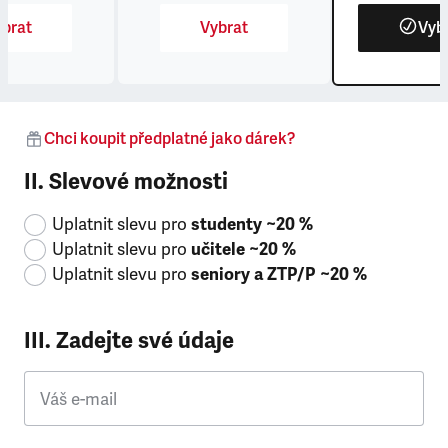
brat
Vybrat
Vyb
Chci koupit předplatné jako dárek?
II. Slevové možnosti
Uplatnit slevu pro
studenty ~20 %
Uplatnit slevu pro
učitele ~20 %
Uplatnit slevu pro
seniory a ZTP/P ~20 %
III. Zadejte své údaje
Váš e-mail