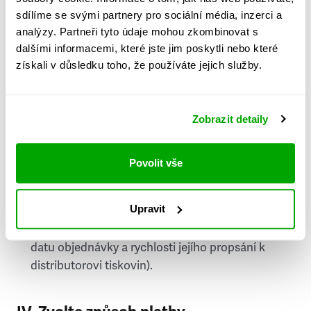
PSČ
sdílíme se svými partnery pro sociální média, inzerci a
analýzy. Partneři tyto údaje mohou zkombinovat s
Stát
dalšími informacemi, které jste jim poskytli nebo které
získali v důsledku toho, že používáte jejich služby.
Doprava do zahraničí je zpoplatněna
a nelze do
něj doručovat Speciály.
Zobrazit detaily
Požádat o fakturu
bude možné po vytvoření
objednávky.
Povolit vše
Pokud je součástí vaší objednávky také
doručování týdeníku Respekt v tištěné verzi, na
Upravit
první vydání ve vaší schránce se můžete těšit
příští, nejpozději přespříští týden (v závislosti na
datu objednávky a rychlosti jejího propsání k
distributorovi tiskovin).