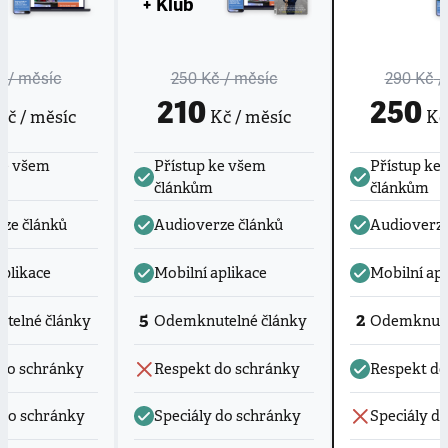
+ Klub
č
/ měsíc
250 Kč
/ měsíc
290 Kč
/
210
250
č / měsíc
Kč / měsíc
Kč 
ke všem
Přístup ke všem
Přístup ke
článkům
článkům
ze článků
Audioverze článků
Audioverze
aplikace
Mobilní aplikace
Mobilní apl
5
2
telné články
Odemknutelné články
Odemknute
do schránky
Respekt do schránky
Respekt do
 do schránky
Speciály do schránky
Speciály d