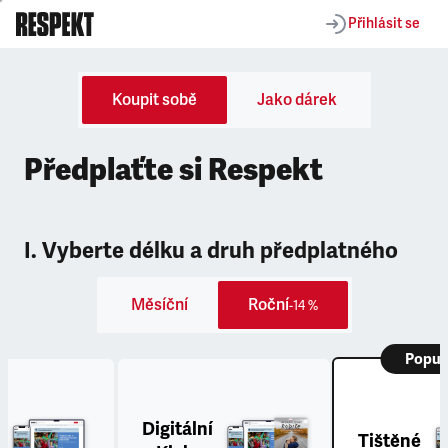
Přihlásit se
Koupit sobě
Jako dárek
Předplaťte si Respekt
I. Vyberte délku a druh předplatného
Měsíční
Roční
-14 %
Popul
Digitální
Tištěné