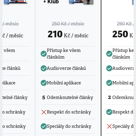
+ Klub
č
/ měsíc
250 Kč
/ měsíc
290 Kč
/
210
250
č / měsíc
Kč / měsíc
Kč 
ke všem
Přístup ke všem
Přístup ke
článkům
článkům
ze článků
Audioverze článků
Audioverze
aplikace
Mobilní aplikace
Mobilní apl
5
2
telné články
Odemknutelné články
Odemknute
do schránky
Respekt do schránky
Respekt do
 do schránky
Speciály do schránky
Speciály d