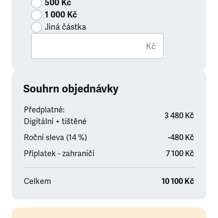
500 Kč
1 000 Kč
Jiná částka
Kč
Souhrn objednávky
Předplatné:
3 480 Kč
Digitální + tištěné
Roční sleva (14 %)
-480 Kč
Příplatek - zahraničí
7 100 Kč
Celkem
10 100 Kč