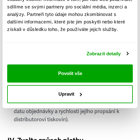
PSČ
sdílíme se svými partnery pro sociální média, inzerci a
analýzy. Partneři tyto údaje mohou zkombinovat s
Stát
dalšími informacemi, které jste jim poskytli nebo které
získali v důsledku toho, že používáte jejich služby.
Doprava do zahraničí je zpoplatněna
a nelze do
něj doručovat Speciály.
Zobrazit detaily
Požádat o fakturu
bude možné po vytvoření
objednávky.
Povolit vše
Pokud je součástí vaší objednávky také
doručování týdeníku Respekt v tištěné verzi, na
Upravit
první vydání ve vaší schránce se můžete těšit
příští, nejpozději přespříští týden (v závislosti na
datu objednávky a rychlosti jejího propsání k
distributorovi tiskovin).