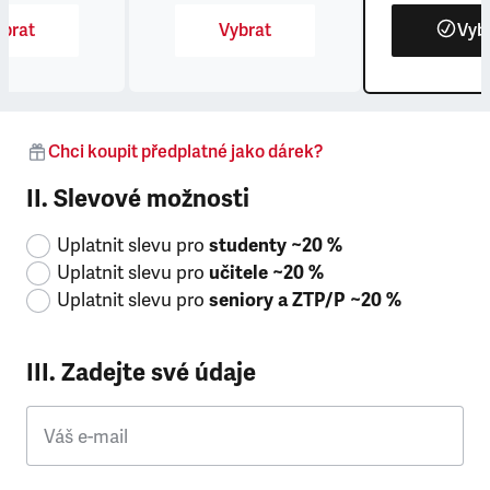
brat
Vybrat
Vyb
Chci koupit předplatné jako dárek?
II. Slevové možnosti
Uplatnit slevu pro
studenty ~20 %
Uplatnit slevu pro
učitele ~20 %
Uplatnit slevu pro
seniory a ZTP/P ~20 %
III. Zadejte své údaje
Váš e-mail