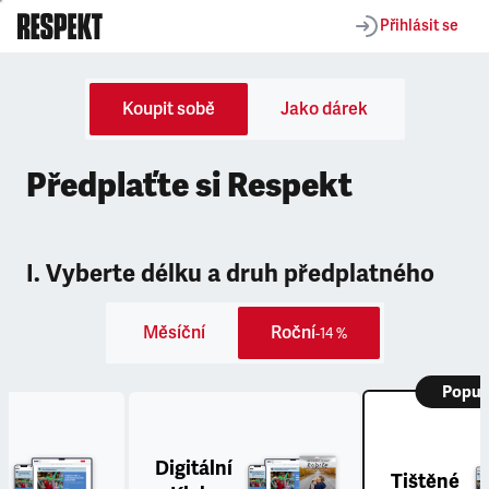
Přihlásit se
Koupit sobě
Jako dárek
Předplaťte si Respekt
I. Vyberte délku a druh předplatného
Měsíční
Roční
-14 %
Popul
Digitální
Tištěné