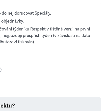
 do něj doručovat Speciály.
 objednávky.
ování týdeníku Respekt v tištěné verzi, na první
, nejpozději přespříští týden (v závislosti na datu
ibutorovi tiskovin).
pektu?