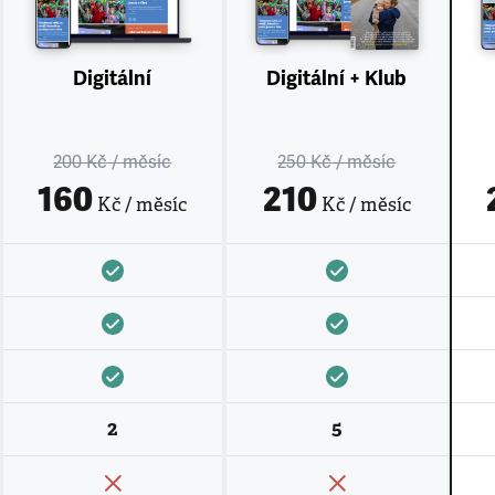
Digitální
Digitální + Klub
200 Kč
/ měsíc
250 Kč
/ měsíc
160
210
Kč / měsíc
Kč / měsíc
2
5