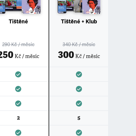
Tištěné
Tištěné + Klub
290 Kč
/ měsíc
340 Kč
/ měsíc
250
300
Kč / měsíc
Kč / měsíc
2
5