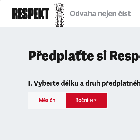
Odvaha nejen číst
Předplaťte si Res
I. Vyberte délku a druh předplatné
Měsíční
Roční
-14 %