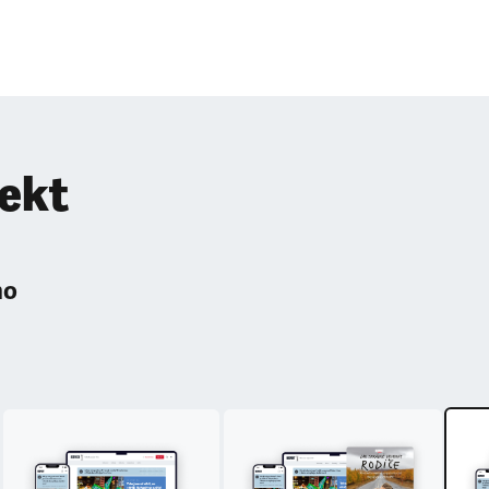
pekt
ho