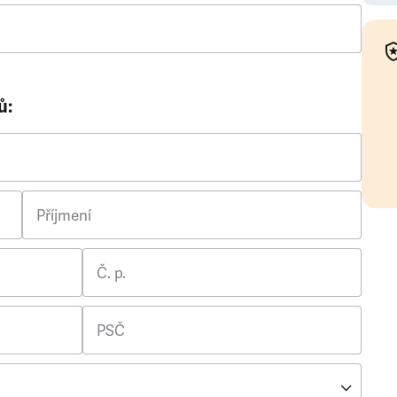
ů:
Příjmení
Č. p.
PSČ