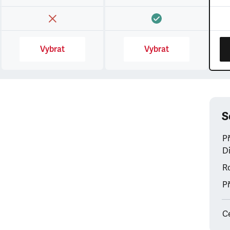
Vybrat
Vybrat
S
P
Di
Ro
Př
C