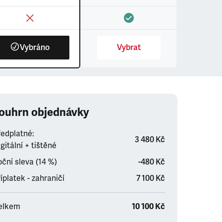
Vybráno
Vybrat
ouhrn objednávky
ředplatné:
3 480 Kč
gitální + tištěné
ční sleva (14 %)
-480 Kč
íplatek - zahraničí
7 100 Kč
elkem
10 100 Kč