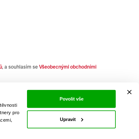
ů
, a souhlasím se
Všeobecnými obchodními
i obdobných produktů.
Povolit vše
těvnosti
tnery pro
Upravit
acemi,