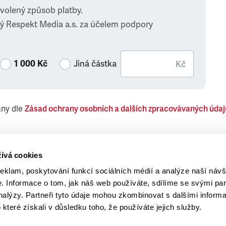
zvolený způsob platby.
ý Respekt Media a.s. za účelem podpory
1 000 Kč
Jiná částka
Kč
ány dle
Zásad ochrany osobních a dalších zpracovávaných údaj
 Respekt Media, a.s., týkající se též jiných než objednaných č
ívá cookies
reklam, poskytování funkcí sociálních médií a analýze naší návš
 Informace o tom, jak náš web používáte, sdílíme se svými par
analýzy. Partneři tyto údaje mohou zkombinovat s dalšími inform
o které získali v důsledku toho, že používáte jejich služby.