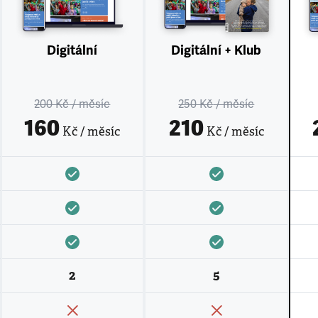
Digitální
Digitální + Klub
200 Kč
/ měsíc
250 Kč
/ měsíc
160
210
Kč / měsíc
Kč / měsíc
2
5