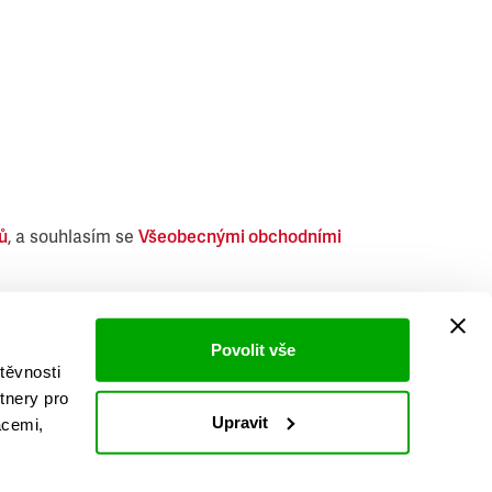
ů
, a souhlasím se
Všeobecnými obchodními
i obdobných produktů.
Povolit vše
těvnosti
tnery pro
Upravit
acemi,