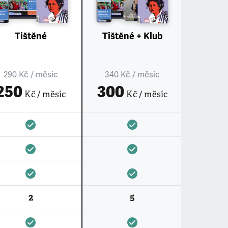
Tištěné
Tištěné + Klub
290 Kč
/ měsíc
340 Kč
/ měsíc
250
300
Kč / měsíc
Kč / měsíc
2
5