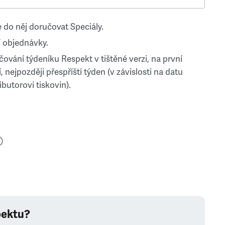
 do něj doručovat Speciály.
 objednávky.
ování týdeníku Respekt v tištěné verzi, na první
, nejpozději přespříští týden (v závislosti na datu
ibutorovi tiskovin).
pektu?