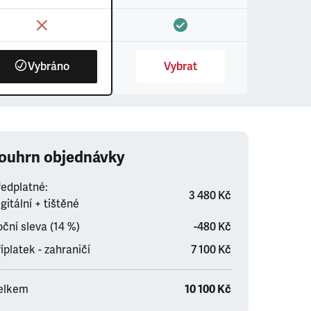
Vybráno
Vybrat
ouhrn objednávky
ředplatné:
3 480 Kč
gitální + tištěné
ční sleva (14 %)
-480 Kč
íplatek - zahraničí
7 100 Kč
elkem
10 100 Kč