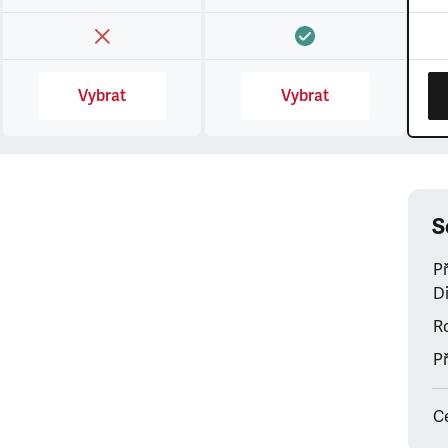
Vybrat
Vybrat
S
P
Di
Ro
Př
C