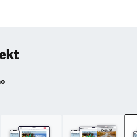
pekt
ho