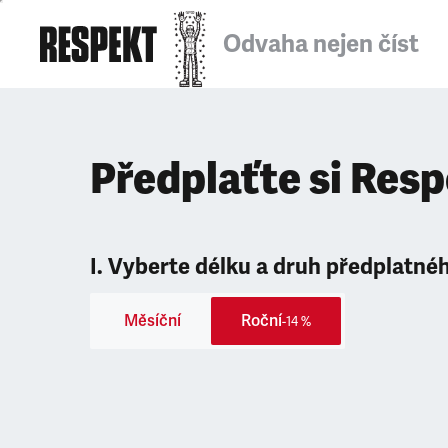
Odvaha nejen číst
Předplaťte si Res
I. Vyberte délku a druh předplatné
Měsíční
Roční
-14 %