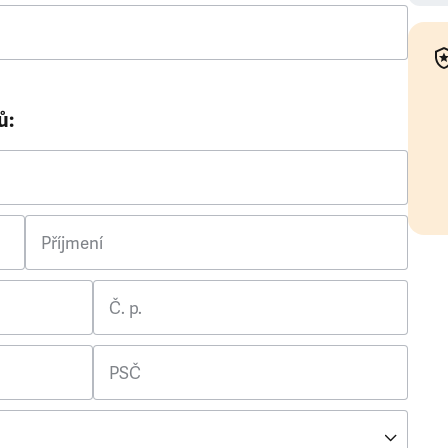
ů:
Příjmení
Č. p.
PSČ