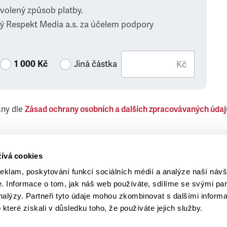
zvolený způsob platby.
ý Respekt Media a.s. za účelem podpory
1 000 Kč
Jiná částka
Kč
ány dle
Zásad ochrany osobních a dalších zpracovávaných údaj
 Respekt Media, a.s., týkající se též jiných než objednaných č
ívá cookies
reklam, poskytování funkcí sociálních médií a analýze naší návš
 Informace o tom, jak náš web používáte, sdílíme se svými par
analýzy. Partneři tyto údaje mohou zkombinovat s dalšími inform
o které získali v důsledku toho, že používáte jejich služby.