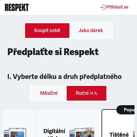
Přihlásit se
Koupit sobě
Jako dárek
Předplaťte si Respekt
I. Vyberte délku a druh předplatného
Měsíční
Roční
-14 %
Popul
Digitální
Tištěné