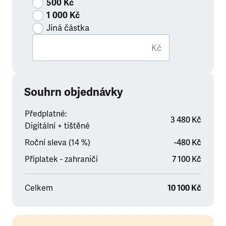
500 Kč
1 000 Kč
Jiná částka
Kč
Souhrn objednávky
Předplatné:
3 480 Kč
Digitální + tištěné
Roční sleva (14 %)
-480 Kč
Příplatek - zahraničí
7 100 Kč
Celkem
10 100 Kč