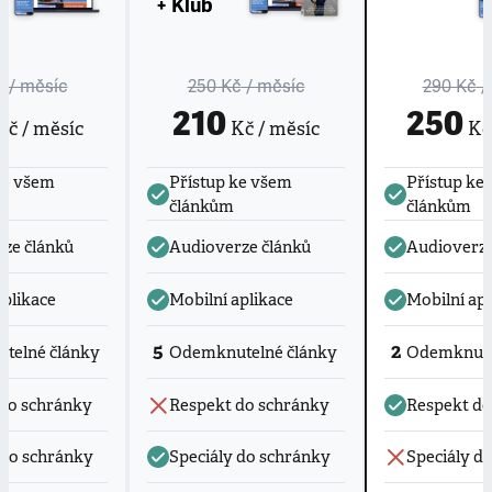
+ Klub
č
/ měsíc
250 Kč
/ měsíc
290 Kč
/
210
250
č / měsíc
Kč / měsíc
Kč 
ke všem
Přístup ke všem
Přístup ke
článkům
článkům
ze článků
Audioverze článků
Audioverze
aplikace
Mobilní aplikace
Mobilní apl
5
2
telné články
Odemknutelné články
Odemknute
do schránky
Respekt do schránky
Respekt do
 do schránky
Speciály do schránky
Speciály d