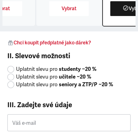
brat
Vybrat
Vyb
Chci koupit předplatné jako dárek?
II. Slevové možnosti
Uplatnit slevu pro
studenty ~20 %
Uplatnit slevu pro
učitele ~20 %
Uplatnit slevu pro
seniory a ZTP/P ~20 %
III. Zadejte své údaje
Váš e-mail