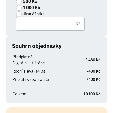
500 Kč
1 000 Kč
Jiná částka
Kč
Souhrn objednávky
Předplatné:
3 480 Kč
Digitální + tištěné
Roční sleva (14 %)
-480 Kč
Příplatek - zahraničí
7 100 Kč
Celkem
10 100 Kč