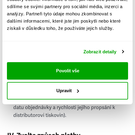
PSČ
sdílíme se svými partnery pro sociální média, inzerci a
analýzy. Partneři tyto údaje mohou zkombinovat s
Stát
dalšími informacemi, které jste jim poskytli nebo které
získali v důsledku toho, že používáte jejich služby.
Doprava do zahraničí je zpoplatněna
a nelze do
něj doručovat Speciály.
Zobrazit detaily
Požádat o fakturu
bude možné po vytvoření
objednávky.
Povolit vše
Pokud je součástí vaší objednávky také
doručování týdeníku Respekt v tištěné verzi, na
Upravit
první vydání ve vaší schránce se můžete těšit
příští, nejpozději přespříští týden (v závislosti na
datu objednávky a rychlosti jejího propsání k
distributorovi tiskovin).