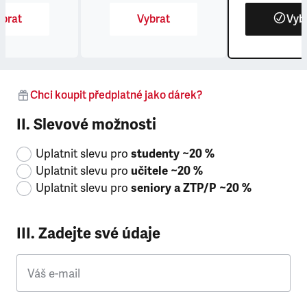
brat
Vybrat
Vyb
Chci koupit předplatné jako dárek?
II. Slevové možnosti
Uplatnit slevu pro
studenty ~20 %
Uplatnit slevu pro
učitele ~20 %
Uplatnit slevu pro
seniory a ZTP/P ~20 %
III. Zadejte své údaje
Váš e-mail