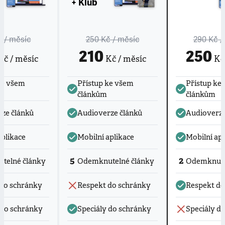
+ Klub
č
/ měsíc
250 Kč
/ měsíc
290 Kč
/
210
250
č / měsíc
Kč / měsíc
Kč 
ke všem
Přístup ke všem
Přístup ke
článkům
článkům
ze článků
Audioverze článků
Audioverze
aplikace
Mobilní aplikace
Mobilní apl
5
2
telné články
Odemknutelné články
Odemknute
do schránky
Respekt do schránky
Respekt do
 do schránky
Speciály do schránky
Speciály d