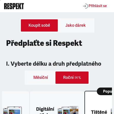
Přihlásit se
Koupit sobě
Jako dárek
Předplaťte si Respekt
I. Vyberte délku a druh předplatného
Měsíční
Roční
-14 %
Popul
Digitální
Tištěné