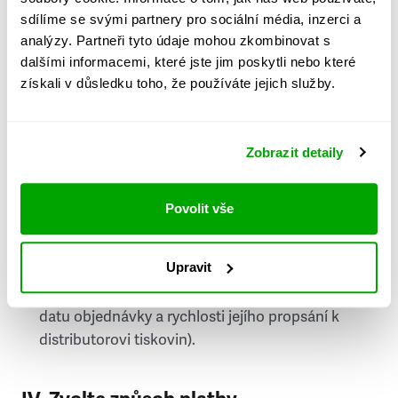
PSČ
sdílíme se svými partnery pro sociální média, inzerci a
analýzy. Partneři tyto údaje mohou zkombinovat s
Stát
dalšími informacemi, které jste jim poskytli nebo které
získali v důsledku toho, že používáte jejich služby.
Doprava do zahraničí je zpoplatněna
a nelze do
něj doručovat Speciály.
Zobrazit detaily
Požádat o fakturu
bude možné po vytvoření
objednávky.
Povolit vše
Pokud je součástí vaší objednávky také
doručování týdeníku Respekt v tištěné verzi, na
Upravit
první vydání ve vaší schránce se můžete těšit
příští, nejpozději přespříští týden (v závislosti na
datu objednávky a rychlosti jejího propsání k
distributorovi tiskovin).