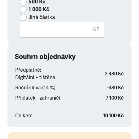
500 Kč
1 000 Kč
Jiná částka
Kč
Souhrn objednávky
Předplatné:
3 480 Kč
Digitální + tištěné
Roční sleva (14 %)
-480 Kč
Příplatek - zahraničí
7 100 Kč
Celkem
10 100 Kč