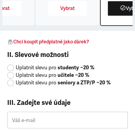
brat
Vybrat
Vyb
Chci koupit předplatné jako dárek?
II. Slevové možnosti
Uplatnit slevu pro
studenty ~20 %
Uplatnit slevu pro
učitele ~20 %
Uplatnit slevu pro
seniory a ZTP/P ~20 %
III. Zadejte své údaje
Váš e-mail