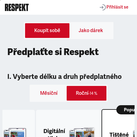
Přihlásit se
Koupit sobě
Jako dárek
Předplaťte si Respekt
I. Vyberte délku a druh předplatného
Měsíční
Roční
-14 %
Popul
Digitální
Tištěné