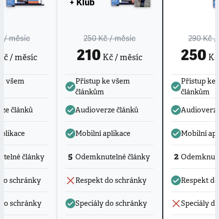
+ Klub
č
/ měsíc
250 Kč
/ měsíc
290 Kč
/
210
250
č / měsíc
Kč / měsíc
Kč 
ke všem
Přístup ke všem
Přístup ke
článkům
článkům
ze článků
Audioverze článků
Audioverze
aplikace
Mobilní aplikace
Mobilní apl
5
2
telné články
Odemknutelné články
Odemknute
do schránky
Respekt do schránky
Respekt do
 do schránky
Speciály do schránky
Speciály d