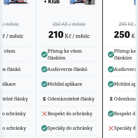
+ Klub
č
/ měsíc
250 Kč
/ měsíc
290 Kč
/
210
250
č / měsíc
Kč / měsíc
Kč 
ke všem
Přístup ke všem
Přístup ke
článkům
článkům
ze článků
Audioverze článků
Audioverze
aplikace
Mobilní aplikace
Mobilní apl
5
2
telné články
Odemknutelné články
Odemknute
do schránky
Respekt do schránky
Respekt do
 do schránky
Speciály do schránky
Speciály d