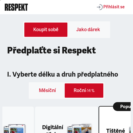
Přihlásit se
Koupit sobě
Jako dárek
Předplaťte si Respekt
I. Vyberte délku a druh předplatného
Měsíční
Roční
-14 %
Popul
Digitální
Tištěné