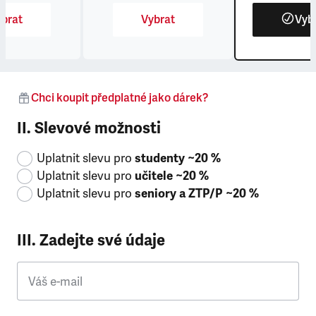
brat
Vybrat
Vyb
Chci koupit předplatné jako dárek?
II. Slevové možnosti
Uplatnit slevu pro
studenty ~20 %
Uplatnit slevu pro
učitele ~20 %
Uplatnit slevu pro
seniory a ZTP/P ~20 %
III. Zadejte své údaje
Váš e-mail