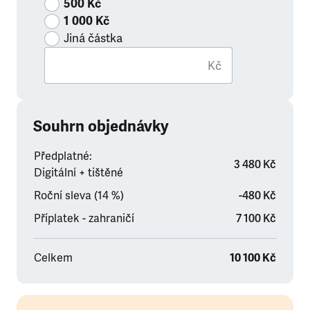
500 Kč
1 000 Kč
Jiná částka
Kč
Souhrn objednávky
Předplatné:
3 480 Kč
Digitální + tištěné
Roční sleva (14 %)
-480 Kč
Příplatek - zahraničí
7 100 Kč
Celkem
10 100 Kč