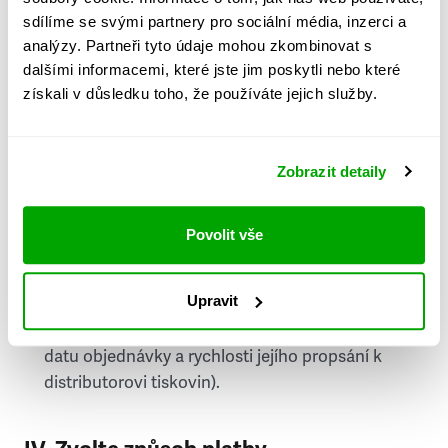
PSČ
sdílíme se svými partnery pro sociální média, inzerci a
analýzy. Partneři tyto údaje mohou zkombinovat s
Stát
dalšími informacemi, které jste jim poskytli nebo které
získali v důsledku toho, že používáte jejich služby.
Doprava do zahraničí je zpoplatněna
a nelze do
něj doručovat Speciály.
Zobrazit detaily
Požádat o fakturu
bude možné po vytvoření
objednávky.
Povolit vše
Pokud je součástí vaší objednávky také
doručování týdeníku Respekt v tištěné verzi, na
Upravit
první vydání ve vaší schránce se můžete těšit
příští, nejpozději přespříští týden (v závislosti na
datu objednávky a rychlosti jejího propsání k
distributorovi tiskovin).