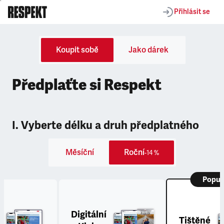
Přihlásit se
Koupit sobě
Jako dárek
Předplaťte si Respekt
I. Vyberte délku a druh předplatného
Měsíční
Roční
-14 %
Popul
Digitální
Tištěné