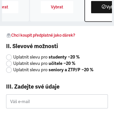
brat
Vybrat
Vyb
Chci koupit předplatné jako dárek?
II. Slevové možnosti
Uplatnit slevu pro
studenty ~20 %
Uplatnit slevu pro
učitele ~20 %
Uplatnit slevu pro
seniory a ZTP/P ~20 %
III. Zadejte své údaje
Váš e-mail