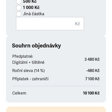
500 Kč
1 000 Kč
Jiná částka
Kč
Souhrn objednávky
Předplatné:
3 480 Kč
Digitální + tištěné
Roční sleva (14 %)
-480 Kč
Příplatek - zahraničí
7 100 Kč
Celkem
10 100 Kč