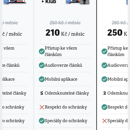
+ Klub
č
/ měsíc
250 Kč
/ měsíc
290 Kč
/
210
250
č / měsíc
Kč / měsíc
Kč 
ke všem
Přístup ke všem
Přístup ke
článkům
článkům
ze článků
Audioverze článků
Audioverze
aplikace
Mobilní aplikace
Mobilní apl
5
2
telné články
Odemknutelné články
Odemknute
do schránky
Respekt do schránky
Respekt do
 do schránky
Speciály do schránky
Speciály d