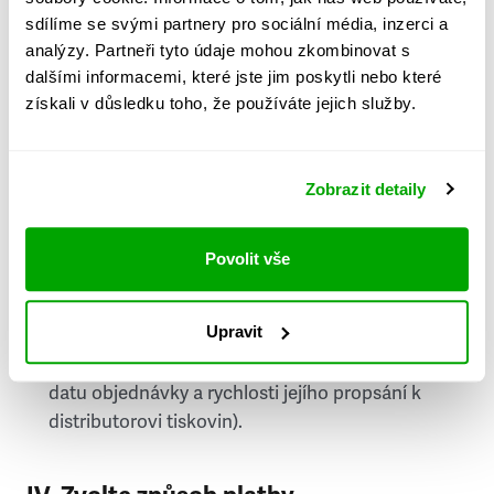
PSČ
sdílíme se svými partnery pro sociální média, inzerci a
analýzy. Partneři tyto údaje mohou zkombinovat s
Stát
dalšími informacemi, které jste jim poskytli nebo které
získali v důsledku toho, že používáte jejich služby.
Doprava do zahraničí je zpoplatněna
a nelze do
něj doručovat Speciály.
Zobrazit detaily
Požádat o fakturu
bude možné po vytvoření
objednávky.
Povolit vše
Pokud je součástí vaší objednávky také
doručování týdeníku Respekt v tištěné verzi, na
Upravit
první vydání ve vaší schránce se můžete těšit
příští, nejpozději přespříští týden (v závislosti na
datu objednávky a rychlosti jejího propsání k
distributorovi tiskovin).