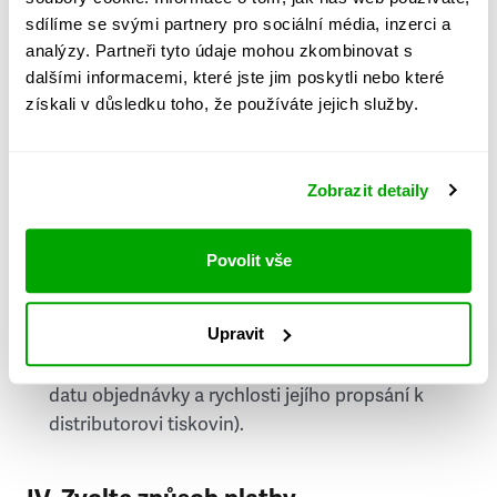
PSČ
sdílíme se svými partnery pro sociální média, inzerci a
analýzy. Partneři tyto údaje mohou zkombinovat s
Stát
dalšími informacemi, které jste jim poskytli nebo které
získali v důsledku toho, že používáte jejich služby.
Doprava do zahraničí je zpoplatněna
a nelze do
něj doručovat Speciály.
Zobrazit detaily
Požádat o fakturu
bude možné po vytvoření
objednávky.
Povolit vše
Pokud je součástí vaší objednávky také
doručování týdeníku Respekt v tištěné verzi, na
Upravit
první vydání ve vaší schránce se můžete těšit
příští, nejpozději přespříští týden (v závislosti na
datu objednávky a rychlosti jejího propsání k
distributorovi tiskovin).