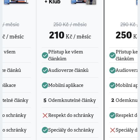
+ Klub
č
/ měsíc
250 Kč
/ měsíc
290 Kč
/
210
250
č / měsíc
Kč / měsíc
Kč 
ke všem
Přístup ke všem
Přístup ke
článkům
článkům
ze článků
Audioverze článků
Audioverze
aplikace
Mobilní aplikace
Mobilní apl
5
2
telné články
Odemknutelné články
Odemknute
do schránky
Respekt do schránky
Respekt do
 do schránky
Speciály do schránky
Speciály d