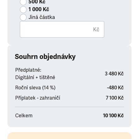
500 Kč
1 000 Kč
Jiná částka
Kč
Souhrn objednávky
Předplatné:
3 480 Kč
Digitální + tištěné
Roční sleva (14 %)
-480 Kč
Příplatek - zahraničí
7 100 Kč
Celkem
10 100 Kč