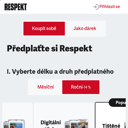
Přihlásit se
Koupit sobě
Jako dárek
Předplaťte si Respekt
I. Vyberte délku a druh předplatného
Měsíční
Roční
-14 %
Popul
Digitální
Tištěné