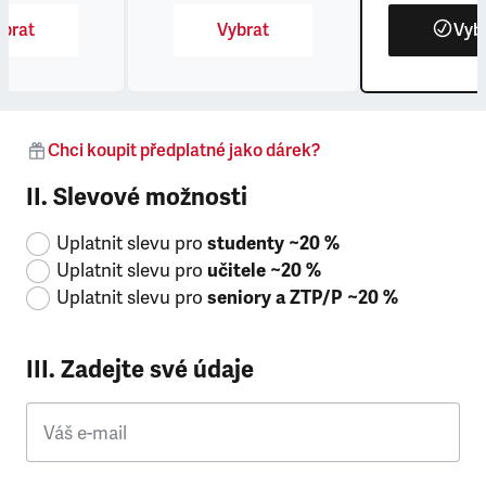
brat
Vybrat
Vyb
Chci koupit předplatné jako dárek?
II. Slevové možnosti
Uplatnit slevu pro
studenty ~20 %
Uplatnit slevu pro
učitele ~20 %
Uplatnit slevu pro
seniory a ZTP/P ~20 %
III. Zadejte své údaje
Váš e-mail