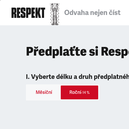
Odvaha nejen číst
Předplaťte si Res
I. Vyberte délku a druh předplatné
Měsíční
Roční
-14 %