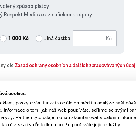
zvolený způsob platby.
ý Respekt Media a.s. za účelem podpory
1 000 Kč
Jiná částka
Kč
ány dle
Zásad ochrany osobních a dalších zpracovávaných údaj
 Respekt Media, a.s., týkající se též jiných než objednaných č
ívá cookies
reklam, poskytování funkcí sociálních médií a analýze naší návš
 Informace o tom, jak náš web používáte, sdílíme se svými par
analýzy. Partneři tyto údaje mohou zkombinovat s dalšími inform
o které získali v důsledku toho, že používáte jejich služby.