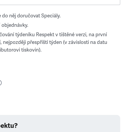
 do něj doručovat Speciály.
 objednávky.
ování týdeníku Respekt v tištěné verzi, na první
, nejpozději přespříští týden (v závislosti na datu
ibutorovi tiskovin).
pektu?