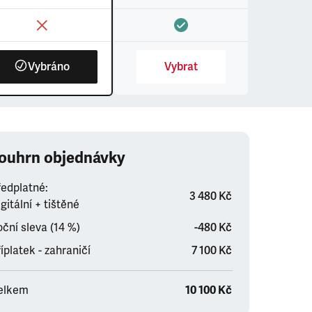
Vybráno
Vybrat
ouhrn objednávky
ředplatné:
3 480 Kč
gitální + tištěné
ční sleva (14 %)
-480 Kč
íplatek - zahraničí
7 100 Kč
elkem
10 100 Kč