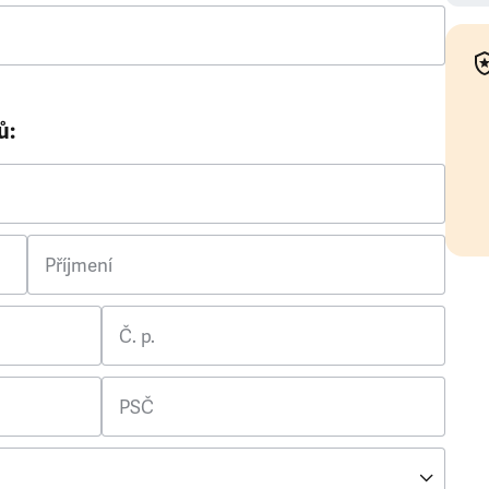
ů:
Příjmení
Č. p.
PSČ