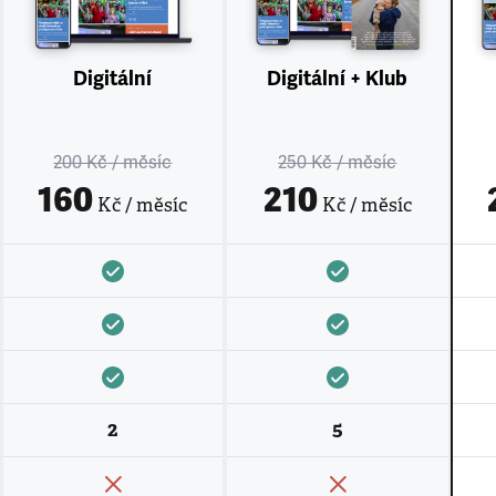
Digitální
Digitální + Klub
200 Kč
/ měsíc
250 Kč
/ měsíc
160
210
Kč / měsíc
Kč / měsíc
2
5