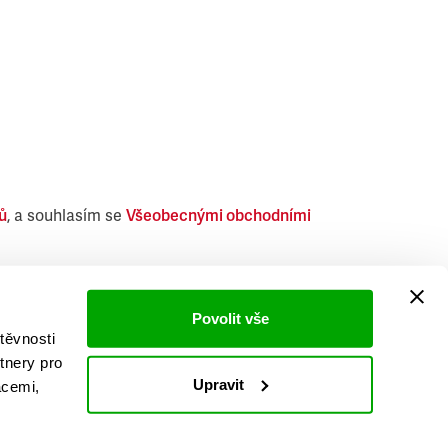
ů
, a souhlasím se
Všeobecnými obchodními
i obdobných produktů.
Povolit vše
těvnosti
tnery pro
Upravit
acemi,