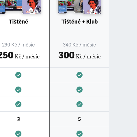
Tištěné
Tištěné + Klub
290 Kč
/ měsíc
340 Kč
/ měsíc
250
300
Kč / měsíc
Kč / měsíc
2
5