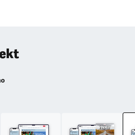
pekt
ho