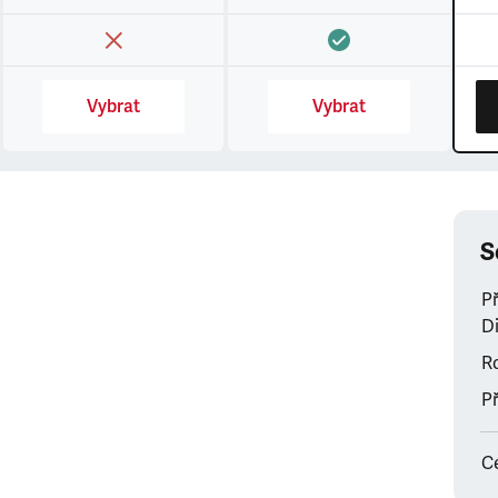
Vybrat
Vybrat
S
P
Di
Ro
Př
C