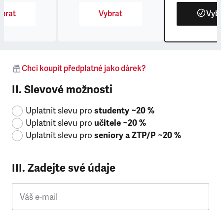
brat
Vybrat
Vyb
Chci koupit předplatné jako dárek?
II. Slevové možnosti
Uplatnit slevu pro
studenty ~20 %
Uplatnit slevu pro
učitele ~20 %
Uplatnit slevu pro
seniory a ZTP/P ~20 %
III. Zadejte své údaje
Váš e-mail