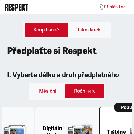
Přihlásit se
Koupit sobě
Jako dárek
Předplaťte si Respekt
I. Vyberte délku a druh předplatného
Měsíční
Roční
-14 %
Popul
Digitální
Tištěné