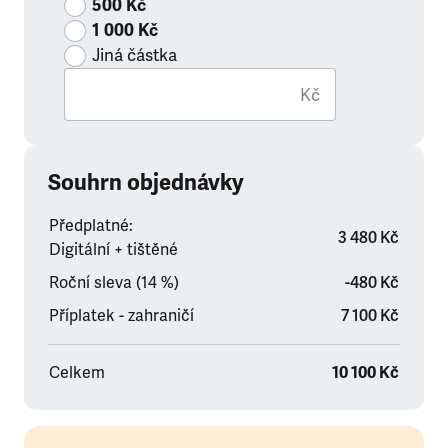
500 Kč
1 000 Kč
Jiná částka
Kč
Souhrn objednávky
Předplatné:
3 480 Kč
Digitální + tištěné
Roční sleva (14 %)
-480 Kč
Příplatek - zahraničí
7 100 Kč
Celkem
10 100 Kč