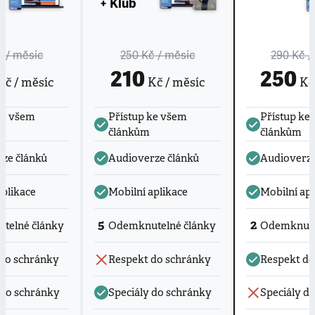
+ Klub
č
/ měsíc
250 Kč
/ měsíc
290 Kč
/
210
250
č / měsíc
Kč / měsíc
Kč 
ke všem
Přístup ke všem
Přístup ke
článkům
článkům
ze článků
Audioverze článků
Audioverze
aplikace
Mobilní aplikace
Mobilní apl
5
2
telné články
Odemknutelné články
Odemknute
do schránky
Respekt do schránky
Respekt do
 do schránky
Speciály do schránky
Speciály d