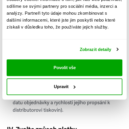
PSČ
sdílíme se svými partnery pro sociální média, inzerci a
analýzy. Partneři tyto údaje mohou zkombinovat s
Stát
dalšími informacemi, které jste jim poskytli nebo které
získali v důsledku toho, že používáte jejich služby.
Doprava do zahraničí je zpoplatněna
a nelze do
něj doručovat Speciály.
Zobrazit detaily
Požádat o fakturu
bude možné po vytvoření
objednávky.
Povolit vše
Pokud je součástí vaší objednávky také
doručování týdeníku Respekt v tištěné verzi, na
Upravit
první vydání ve vaší schránce se můžete těšit
příští, nejpozději přespříští týden (v závislosti na
datu objednávky a rychlosti jejího propsání k
distributorovi tiskovin).