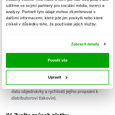
PSČ
sdílíme se svými partnery pro sociální média, inzerci a
analýzy. Partneři tyto údaje mohou zkombinovat s
Stát
dalšími informacemi, které jste jim poskytli nebo které
získali v důsledku toho, že používáte jejich služby.
Doprava do zahraničí je zpoplatněna
a nelze do
něj doručovat Speciály.
Zobrazit detaily
Požádat o fakturu
bude možné po vytvoření
objednávky.
Povolit vše
Pokud je součástí vaší objednávky také
doručování týdeníku Respekt v tištěné verzi, na
Upravit
první vydání ve vaší schránce se můžete těšit
příští, nejpozději přespříští týden (v závislosti na
datu objednávky a rychlosti jejího propsání k
distributorovi tiskovin).