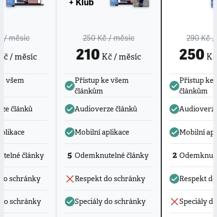
+ Klub
č
/ měsíc
250 Kč
/ měsíc
290 Kč
/
210
250
č / měsíc
Kč / měsíc
Kč 
ke všem
Přístup ke všem
Přístup ke
článkům
článkům
ze článků
Audioverze článků
Audioverze
aplikace
Mobilní aplikace
Mobilní apl
5
2
telné články
Odemknutelné články
Odemknute
do schránky
Respekt do schránky
Respekt do
 do schránky
Speciály do schránky
Speciály d