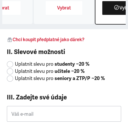
brat
Vybrat
Vyb
Chci koupit předplatné jako dárek?
II. Slevové možnosti
Uplatnit slevu pro
studenty ~20 %
Uplatnit slevu pro
učitele ~20 %
Uplatnit slevu pro
seniory a ZTP/P ~20 %
III. Zadejte své údaje
Váš e-mail