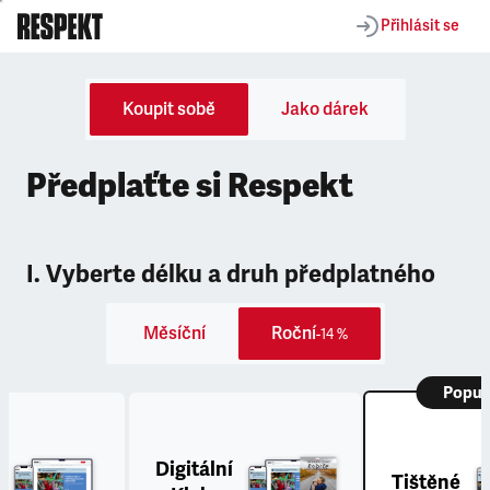
Přihlásit se
Koupit sobě
Jako dárek
Předplaťte si Respekt
I. Vyberte délku a druh předplatného
Měsíční
Roční
-14 %
Popul
Digitální
Tištěné