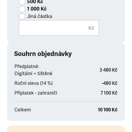
500 Kč
1 000 Kč
Jiná částka
Kč
Souhrn objednávky
Předplatné:
3 480 Kč
Digitální + tištěné
Roční sleva (14 %)
-480 Kč
Příplatek - zahraničí
7 100 Kč
Celkem
10 100 Kč