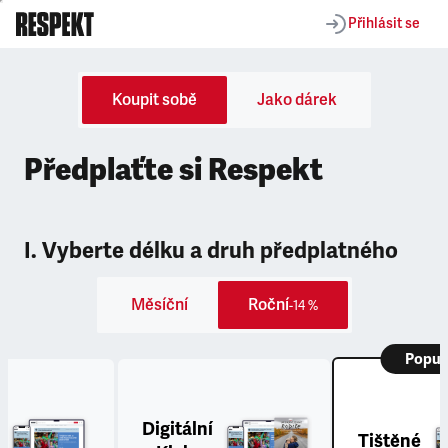
Přihlásit se
Koupit sobě
Jako dárek
Předplaťte si Respekt
I. Vyberte délku a druh předplatného
Měsíční
Roční
-14 %
Popul
Digitální
Tištěné