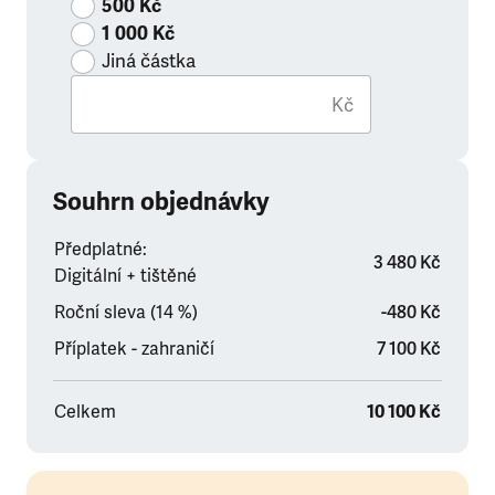
500 Kč
1 000 Kč
Jiná částka
Kč
Souhrn objednávky
Předplatné:
3 480 Kč
Digitální + tištěné
Roční sleva (14 %)
-480 Kč
Příplatek - zahraničí
7 100 Kč
Celkem
10 100 Kč