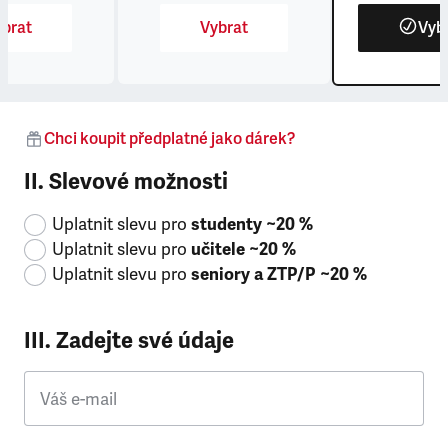
brat
Vybrat
Vyb
Chci koupit předplatné jako dárek?
II. Slevové možnosti
Uplatnit slevu pro
studenty ~20 %
Uplatnit slevu pro
učitele ~20 %
Uplatnit slevu pro
seniory a ZTP/P ~20 %
III. Zadejte své údaje
Váš e-mail