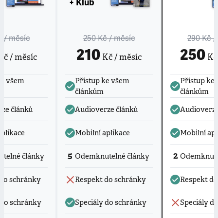
+ Klub
č
/ měsíc
250 Kč
/ měsíc
290 Kč
/
210
250
č / měsíc
Kč / měsíc
Kč 
ke všem
Přístup ke všem
Přístup ke
článkům
článkům
ze článků
Audioverze článků
Audioverze
aplikace
Mobilní aplikace
Mobilní apl
5
2
telné články
Odemknutelné články
Odemknute
do schránky
Respekt do schránky
Respekt do
 do schránky
Speciály do schránky
Speciály d