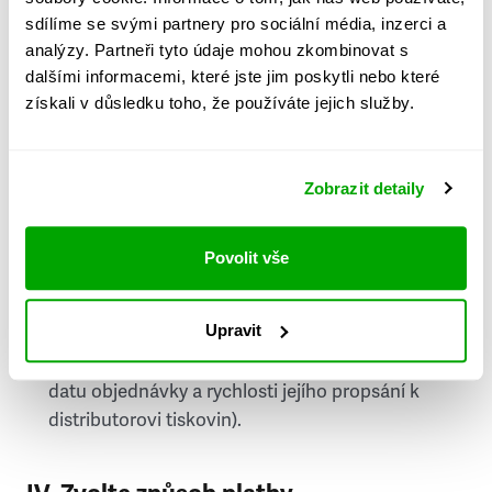
PSČ
sdílíme se svými partnery pro sociální média, inzerci a
analýzy. Partneři tyto údaje mohou zkombinovat s
Stát
dalšími informacemi, které jste jim poskytli nebo které
získali v důsledku toho, že používáte jejich služby.
Doprava do zahraničí je zpoplatněna
a nelze do
něj doručovat Speciály.
Zobrazit detaily
Požádat o fakturu
bude možné po vytvoření
objednávky.
Povolit vše
Pokud je součástí vaší objednávky také
doručování týdeníku Respekt v tištěné verzi, na
Upravit
první vydání ve vaší schránce se můžete těšit
příští, nejpozději přespříští týden (v závislosti na
datu objednávky a rychlosti jejího propsání k
distributorovi tiskovin).