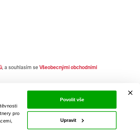
ů
, a souhlasím se
Všeobecnými obchodními
i obdobných produktů.
Povolit vše
těvnosti
tnery pro
Upravit
acemi,