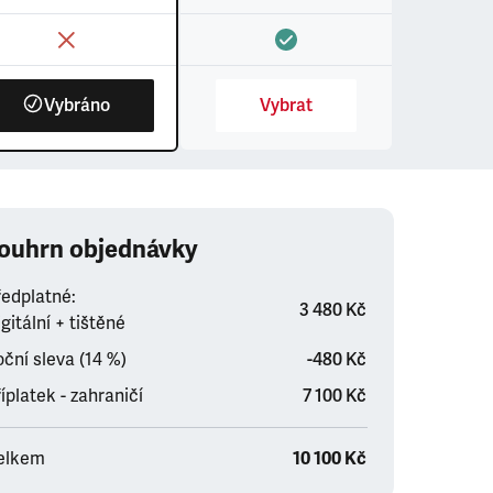
Vybráno
Vybrat
ouhrn objednávky
ředplatné:
3 480 Kč
gitální + tištěné
ční sleva (14 %)
-480 Kč
íplatek - zahraničí
7 100 Kč
elkem
10 100 Kč