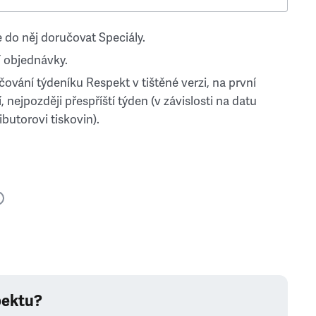
 do něj doručovat Speciály.
 objednávky.
ování týdeníku Respekt v tištěné verzi, na první
, nejpozději přespříští týden (v závislosti na datu
ibutorovi tiskovin).
pektu?