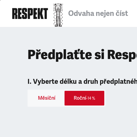
Odvaha nejen číst
Předplaťte si Res
I. Vyberte délku a druh předplatné
Měsíční
Roční
-14 %