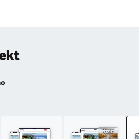
pekt
ho