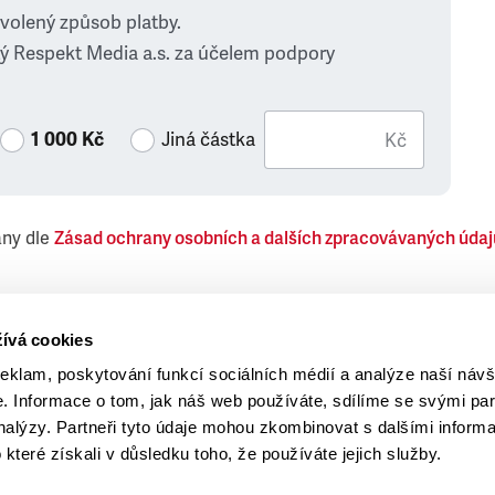
zvolený způsob platby.
ý Respekt Media a.s. za účelem podpory
1 000 Kč
Jiná částka
Kč
ány dle
Zásad ochrany osobních a dalších zpracovávaných údaj
 Respekt Media, a.s., týkající se též jiných než objednaných č
ívá cookies
reklam, poskytování funkcí sociálních médií a analýze naší návš
 Informace o tom, jak náš web používáte, sdílíme se svými par
analýzy. Partneři tyto údaje mohou zkombinovat s dalšími inform
o které získali v důsledku toho, že používáte jejich služby.