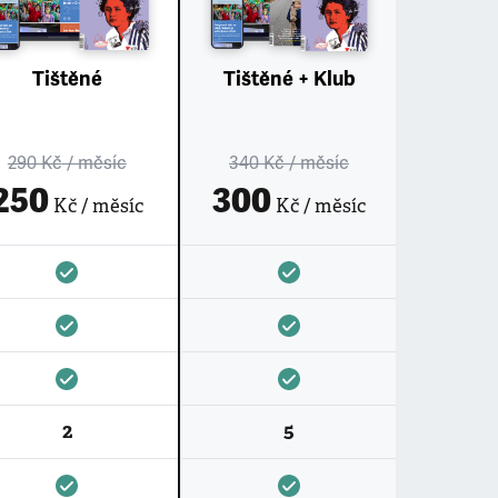
Tištěné
Tištěné + Klub
290 Kč
/ měsíc
340 Kč
/ měsíc
250
300
Kč / měsíc
Kč / měsíc
2
5