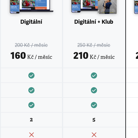
Digitální
Digitální + Klub
200 Kč
/ měsíc
250 Kč
/ měsíc
160
210
Kč / měsíc
Kč / měsíc
2
5