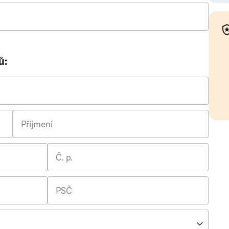
ů:
Příjmení
Č. p.
PSČ