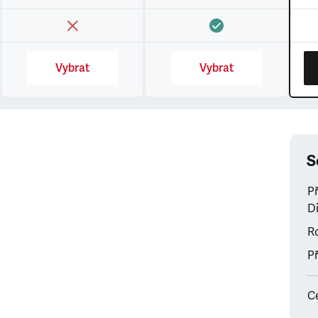
Vybrat
Vybrat
S
P
Di
Ro
Př
C