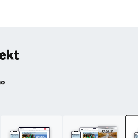
pekt
ho