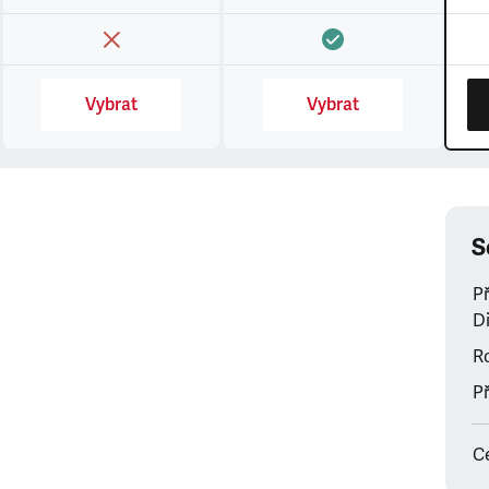
Vybrat
Vybrat
S
P
Di
Ro
Př
C