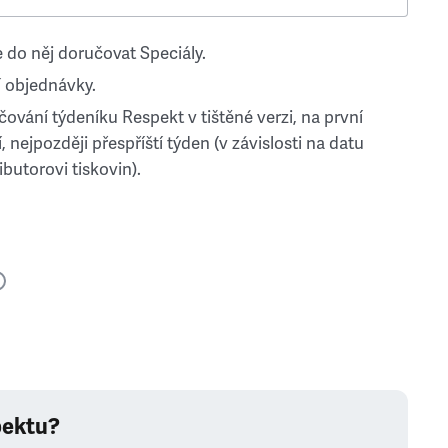
 do něj doručovat Speciály.
 objednávky.
ování týdeníku Respekt v tištěné verzi, na první
, nejpozději přespříští týden (v závislosti na datu
ibutorovi tiskovin).
pektu?