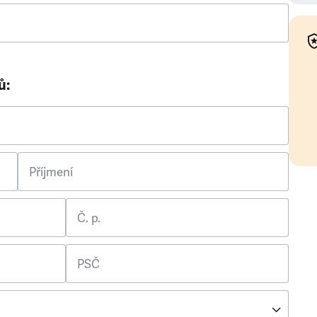
ů:
Příjmení
Č. p.
PSČ