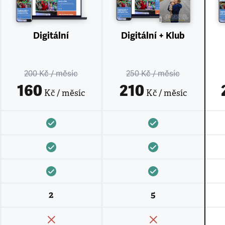
Digitální
Digitální + Klub
200 Kč
/ měsíc
250 Kč
/ měsíc
160
210
Kč / měsíc
Kč / měsíc
2
5