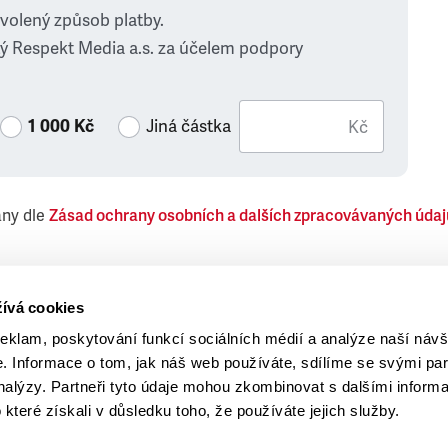
zvolený způsob platby.
ý Respekt Media a.s. za účelem podpory
1 000 Kč
Jiná částka
Kč
ány dle
Zásad ochrany osobních a dalších zpracovávaných údaj
 Respekt Media, a.s., týkající se též jiných než objednaných č
ívá cookies
reklam, poskytování funkcí sociálních médií a analýze naší návš
 Informace o tom, jak náš web používáte, sdílíme se svými par
analýzy. Partneři tyto údaje mohou zkombinovat s dalšími inform
o které získali v důsledku toho, že používáte jejich služby.