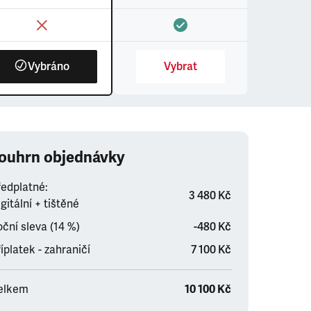
Vybráno
Vybrat
ouhrn objednávky
ředplatné:
3 480 Kč
gitální + tištěné
ční sleva (14 %)
-480 Kč
íplatek - zahraničí
7 100 Kč
elkem
10 100 Kč