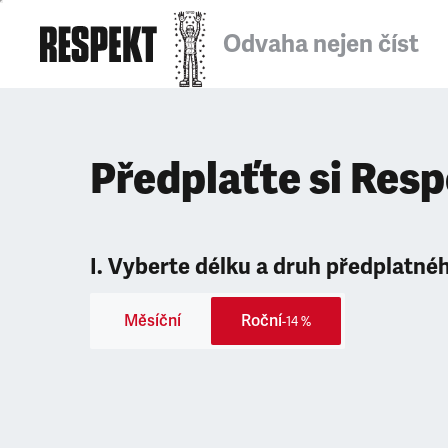
Odvaha nejen číst
Předplaťte si Res
I. Vyberte délku a druh předplatné
Měsíční
Roční
-14 %