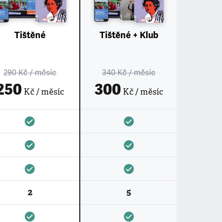
Tištěné
Tištěné + Klub
290 Kč
/ měsíc
340 Kč
/ měsíc
250
300
Kč / měsíc
Kč / měsíc
2
5