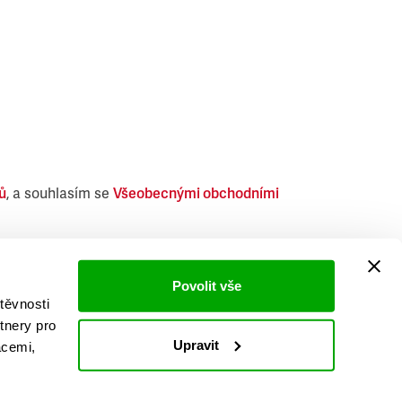
ů
, a souhlasím se
Všeobecnými obchodními
i obdobných produktů.
Povolit vše
těvnosti
tnery pro
Upravit
acemi,