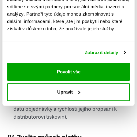
PSČ
sdílíme se svými partnery pro sociální média, inzerci a
analýzy. Partneři tyto údaje mohou zkombinovat s
Stát
dalšími informacemi, které jste jim poskytli nebo které
získali v důsledku toho, že používáte jejich služby.
Doprava do zahraničí je zpoplatněna
a nelze do
něj doručovat Speciály.
Zobrazit detaily
Požádat o fakturu
bude možné po vytvoření
objednávky.
Povolit vše
Pokud je součástí vaší objednávky také
doručování týdeníku Respekt v tištěné verzi, na
Upravit
první vydání ve vaší schránce se můžete těšit
příští, nejpozději přespříští týden (v závislosti na
datu objednávky a rychlosti jejího propsání k
distributorovi tiskovin).