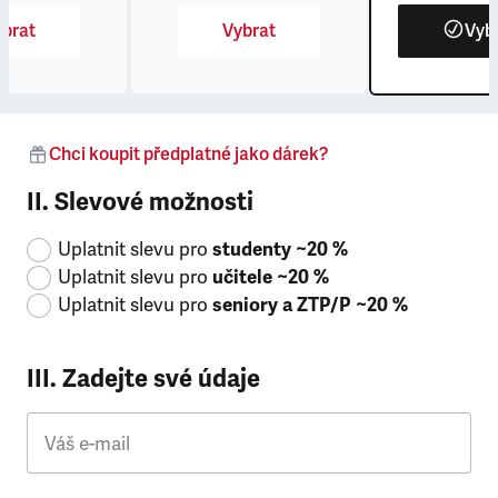
brat
Vybrat
Vyb
Chci koupit předplatné jako dárek?
II. Slevové možnosti
Uplatnit slevu pro
studenty ~20 %
Uplatnit slevu pro
učitele ~20 %
Uplatnit slevu pro
seniory a ZTP/P ~20 %
III. Zadejte své údaje
Váš e-mail