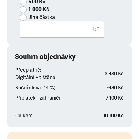
500 Kč
1 000 Kč
Jiná částka
Kč
Souhrn objednávky
Předplatné:
3 480 Kč
Digitální + tištěné
Roční sleva (14 %)
-480 Kč
Příplatek - zahraničí
7 100 Kč
Celkem
10 100 Kč