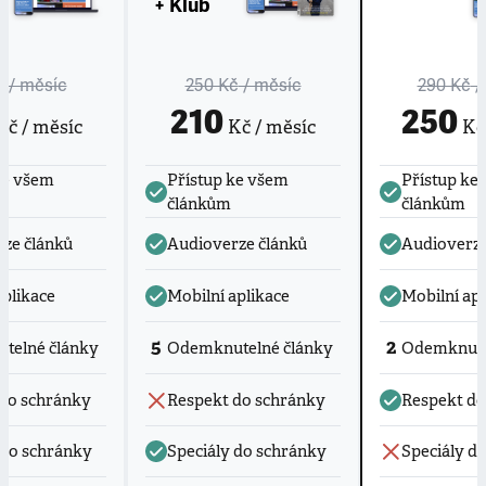
+ Klub
č
/ měsíc
250 Kč
/ měsíc
290 Kč
/
210
250
č / měsíc
Kč / měsíc
Kč 
ke všem
Přístup ke všem
Přístup ke
článkům
článkům
ze článků
Audioverze článků
Audioverze
aplikace
Mobilní aplikace
Mobilní apl
5
2
telné články
Odemknutelné články
Odemknute
do schránky
Respekt do schránky
Respekt do
 do schránky
Speciály do schránky
Speciály d