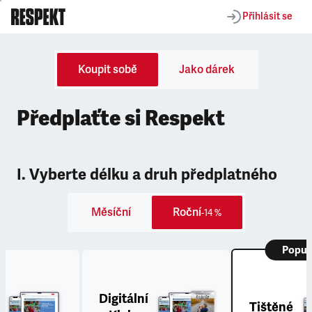
Přihlásit se
Koupit sobě
Jako dárek
Předplaťte si Respekt
I. Vyberte délku a druh předplatného
Měsíční
Roční
-14 %
Popul
Digitální
Tištěné