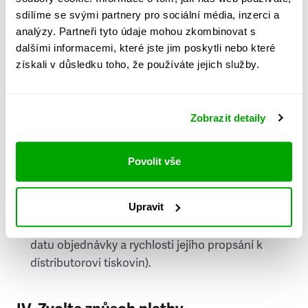
PSČ
sdílíme se svými partnery pro sociální média, inzerci a
analýzy. Partneři tyto údaje mohou zkombinovat s
Stát
dalšími informacemi, které jste jim poskytli nebo které
získali v důsledku toho, že používáte jejich služby.
Doprava do zahraničí je zpoplatněna
a nelze do
něj doručovat Speciály.
Zobrazit detaily
Požádat o fakturu
bude možné po vytvoření
objednávky.
Povolit vše
Pokud je součástí vaší objednávky také
doručování týdeníku Respekt v tištěné verzi, na
Upravit
první vydání ve vaší schránce se můžete těšit
příští, nejpozději přespříští týden (v závislosti na
datu objednávky a rychlosti jejího propsání k
distributorovi tiskovin).