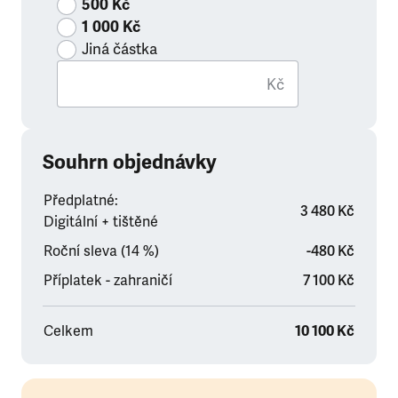
500 Kč
1 000 Kč
Jiná částka
Kč
Souhrn objednávky
Předplatné:
3 480 Kč
Digitální + tištěné
Roční sleva (14 %)
-480 Kč
Příplatek - zahraničí
7 100 Kč
Celkem
10 100 Kč