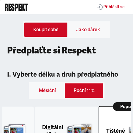
Přihlásit se
Koupit sobě
Jako dárek
Předplaťte si Respekt
I. Vyberte délku a druh předplatného
Měsíční
Roční
-14 %
Popul
Digitální
Tištěné