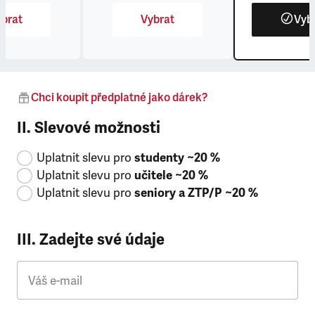
brat
Vybrat
Vyb
Chci koupit předplatné jako dárek?
II. Slevové možnosti
Uplatnit slevu pro
studenty ~20 %
Uplatnit slevu pro
učitele ~20 %
Uplatnit slevu pro
seniory a ZTP/P ~20 %
III. Zadejte své údaje
Váš e-mail