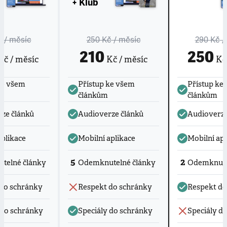
+ Klub
č
/ měsíc
250 Kč
/ měsíc
290 Kč
/
210
250
č / měsíc
Kč / měsíc
Kč 
ke všem
Přístup ke všem
Přístup ke
článkům
článkům
ze článků
Audioverze článků
Audioverze
aplikace
Mobilní aplikace
Mobilní apl
5
2
telné články
Odemknutelné články
Odemknute
do schránky
Respekt do schránky
Respekt do
 do schránky
Speciály do schránky
Speciály d