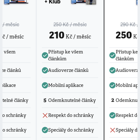
+ Klub
č
/ měsíc
250 Kč
/ měsíc
290 Kč
/
210
250
č / měsíc
Kč / měsíc
Kč 
ke všem
Přístup ke všem
Přístup ke
článkům
článkům
ze článků
Audioverze článků
Audioverze
aplikace
Mobilní aplikace
Mobilní apl
5
2
telné články
Odemknutelné články
Odemknute
do schránky
Respekt do schránky
Respekt do
 do schránky
Speciály do schránky
Speciály d