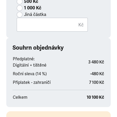
500 Kč
1 000 Kč
Jiná částka
Kč
Souhrn objednávky
Předplatné:
3 480 Kč
Digitální + tištěné
Roční sleva (14 %)
-480 Kč
Příplatek - zahraničí
7 100 Kč
Celkem
10 100 Kč