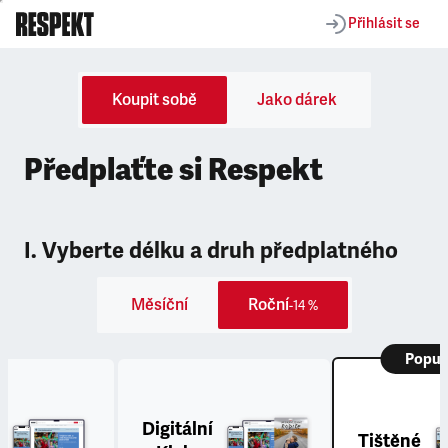
Přihlásit se
Koupit sobě
Jako dárek
Předplaťte si Respekt
I. Vyberte délku a druh předplatného
Měsíční
Roční
-14 %
Popul
Digitální
Tištěné