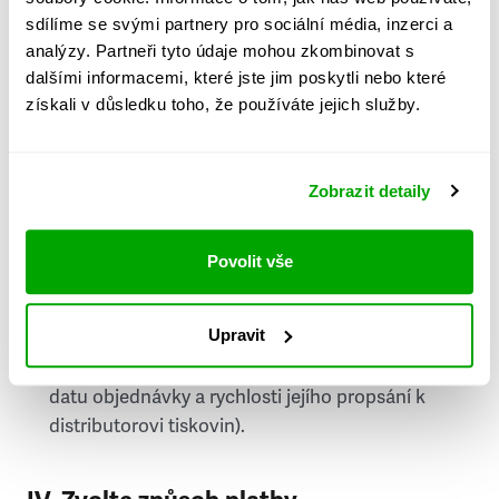
PSČ
sdílíme se svými partnery pro sociální média, inzerci a
analýzy. Partneři tyto údaje mohou zkombinovat s
Stát
dalšími informacemi, které jste jim poskytli nebo které
získali v důsledku toho, že používáte jejich služby.
Doprava do zahraničí je zpoplatněna
a nelze do
něj doručovat Speciály.
Zobrazit detaily
Požádat o fakturu
bude možné po vytvoření
objednávky.
Povolit vše
Pokud je součástí vaší objednávky také
doručování týdeníku Respekt v tištěné verzi, na
Upravit
první vydání ve vaší schránce se můžete těšit
příští, nejpozději přespříští týden (v závislosti na
datu objednávky a rychlosti jejího propsání k
distributorovi tiskovin).