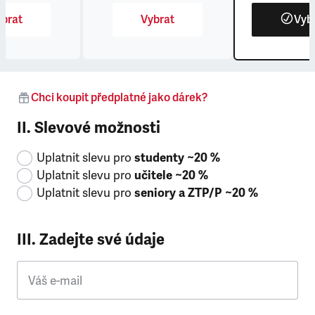
brat
Vybrat
Vyb
Chci koupit předplatné jako dárek?
II. Slevové možnosti
Uplatnit slevu pro
studenty ~20 %
Uplatnit slevu pro
učitele ~20 %
Uplatnit slevu pro
seniory a ZTP/P ~20 %
III. Zadejte své údaje
Váš e-mail