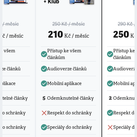
+ Klub
č
/ měsíc
250 Kč
/ měsíc
290 Kč
/
210
250
č / měsíc
Kč / měsíc
Kč 
ke všem
Přístup ke všem
Přístup ke
článkům
článkům
ze článků
Audioverze článků
Audioverze
aplikace
Mobilní aplikace
Mobilní apl
5
2
telné články
Odemknutelné články
Odemknute
do schránky
Respekt do schránky
Respekt do
 do schránky
Speciály do schránky
Speciály d