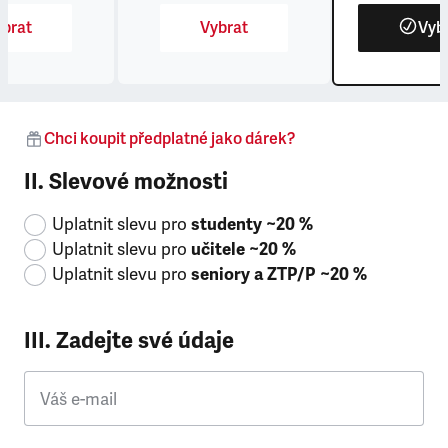
brat
Vybrat
Vyb
Chci koupit předplatné jako dárek?
II. Slevové možnosti
Uplatnit slevu pro
studenty ~20 %
Uplatnit slevu pro
učitele ~20 %
Uplatnit slevu pro
seniory a ZTP/P ~20 %
III. Zadejte své údaje
Váš e-mail