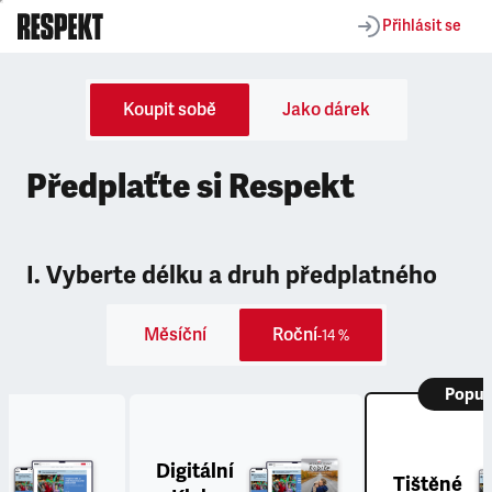
Přihlásit se
Koupit sobě
Jako dárek
Předplaťte si Respekt
I. Vyberte délku a druh předplatného
Měsíční
Roční
-14 %
Popul
Digitální
Tištěné