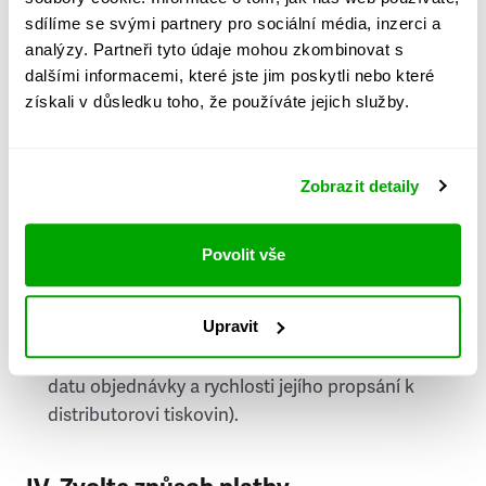
PSČ
sdílíme se svými partnery pro sociální média, inzerci a
analýzy. Partneři tyto údaje mohou zkombinovat s
Stát
dalšími informacemi, které jste jim poskytli nebo které
získali v důsledku toho, že používáte jejich služby.
Doprava do zahraničí je zpoplatněna
a nelze do
něj doručovat Speciály.
Zobrazit detaily
Požádat o fakturu
bude možné po vytvoření
objednávky.
Povolit vše
Pokud je součástí vaší objednávky také
doručování týdeníku Respekt v tištěné verzi, na
Upravit
první vydání ve vaší schránce se můžete těšit
příští, nejpozději přespříští týden (v závislosti na
datu objednávky a rychlosti jejího propsání k
distributorovi tiskovin).