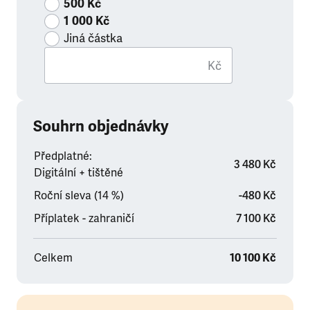
500 Kč
1 000 Kč
Jiná částka
Kč
Souhrn objednávky
Předplatné:
3 480 Kč
Digitální + tištěné
Roční sleva (14 %)
-480 Kč
Příplatek - zahraničí
7 100 Kč
Celkem
10 100 Kč