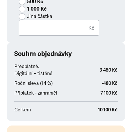
500 Kč
1 000 Kč
Jiná částka
Kč
Souhrn objednávky
Předplatné:
3 480 Kč
Digitální + tištěné
Roční sleva (14 %)
-480 Kč
Příplatek - zahraničí
7 100 Kč
Celkem
10 100 Kč