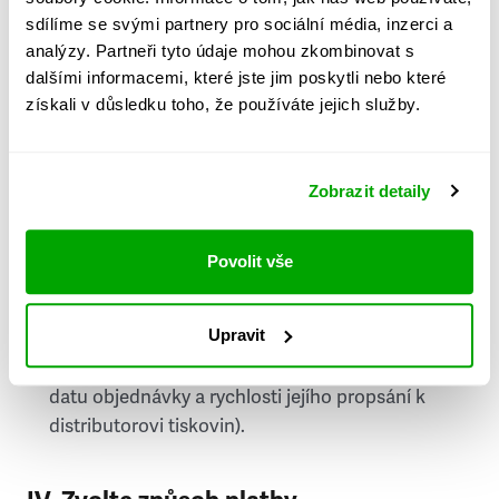
PSČ
sdílíme se svými partnery pro sociální média, inzerci a
analýzy. Partneři tyto údaje mohou zkombinovat s
Stát
dalšími informacemi, které jste jim poskytli nebo které
získali v důsledku toho, že používáte jejich služby.
Doprava do zahraničí je zpoplatněna
a nelze do
něj doručovat Speciály.
Zobrazit detaily
Požádat o fakturu
bude možné po vytvoření
objednávky.
Povolit vše
Pokud je součástí vaší objednávky také
doručování týdeníku Respekt v tištěné verzi, na
Upravit
první vydání ve vaší schránce se můžete těšit
příští, nejpozději přespříští týden (v závislosti na
datu objednávky a rychlosti jejího propsání k
distributorovi tiskovin).