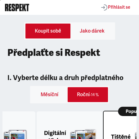
Přihlásit se
Koupit sobě
Jako dárek
Předplaťte si Respekt
I. Vyberte délku a druh předplatného
Měsíční
Roční
-14 %
Popul
Digitální
Tištěné