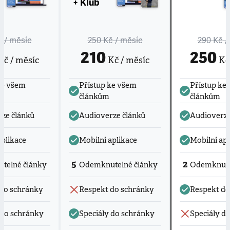
+ Klub
č
/ měsíc
250 Kč
/ měsíc
290 Kč
/
210
250
č / měsíc
Kč / měsíc
Kč 
ke všem
Přístup ke všem
Přístup ke
článkům
článkům
ze článků
Audioverze článků
Audioverze
aplikace
Mobilní aplikace
Mobilní apl
5
2
telné články
Odemknutelné články
Odemknute
do schránky
Respekt do schránky
Respekt do
 do schránky
Speciály do schránky
Speciály d