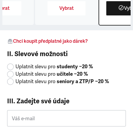
brat
Vybrat
Vyb
Chci koupit předplatné jako dárek?
II. Slevové možnosti
Uplatnit slevu pro
studenty ~20 %
Uplatnit slevu pro
učitele ~20 %
Uplatnit slevu pro
seniory a ZTP/P ~20 %
III. Zadejte své údaje
Váš e-mail