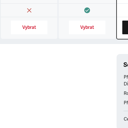
Vybrat
Vybrat
S
P
Di
Ro
Př
C