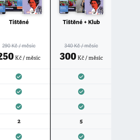
Tištěné
Tištěné + Klub
290 Kč
/ měsíc
340 Kč
/ měsíc
250
300
Kč / měsíc
Kč / měsíc
2
5