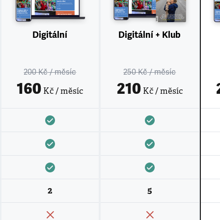
Digitální
Digitální + Klub
200 Kč
/ měsíc
250 Kč
/ měsíc
160
210
Kč / měsíc
Kč / měsíc
2
5