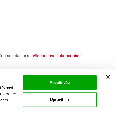
ů
, a souhlasím se
Všeobecnými obchodními
i obdobných produktů.
Povolit vše
těvnosti
tnery pro
Upravit
acemi,