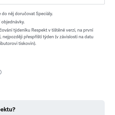
 do něj doručovat Speciály.
 objednávky.
ování týdeníku Respekt v tištěné verzi, na první
, nejpozději přespříští týden (v závislosti na datu
ibutorovi tiskovin).
pektu?