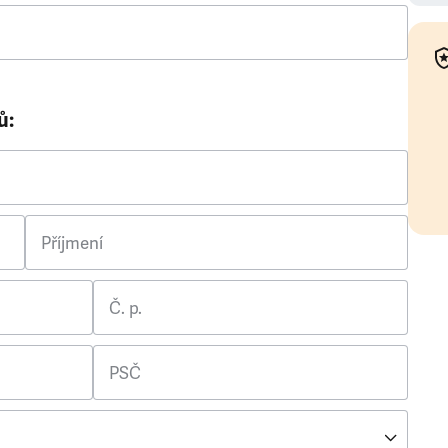
ů:
Příjmení
Č. p.
PSČ