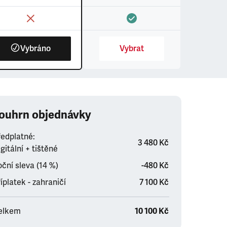
Vybráno
Vybrat
ouhrn objednávky
ředplatné:
3 480 Kč
gitální + tištěné
ční sleva (14 %)
-480 Kč
íplatek - zahraničí
7 100 Kč
elkem
10 100 Kč