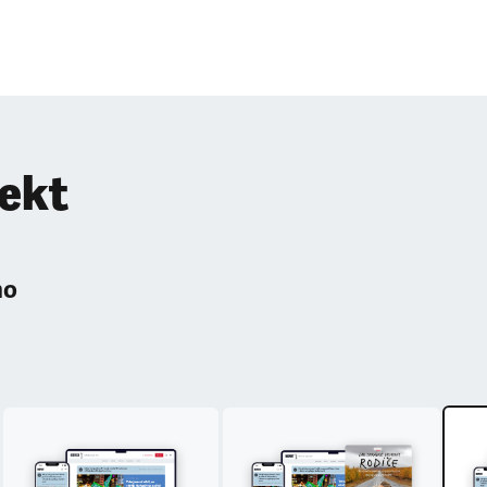
pekt
ho