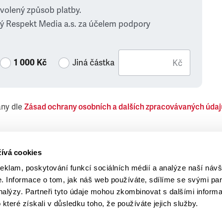
zvolený způsob platby.
ý Respekt Media a.s. za účelem podpory
1 000 Kč
Jiná částka
Kč
ány dle
Zásad ochrany osobních a dalších zpracovávaných údaj
 Respekt Media, a.s., týkající se též jiných než objednaných č
ívá cookies
reklam, poskytování funkcí sociálních médií a analýze naší návš
 Informace o tom, jak náš web používáte, sdílíme se svými par
analýzy. Partneři tyto údaje mohou zkombinovat s dalšími inform
o které získali v důsledku toho, že používáte jejich služby.