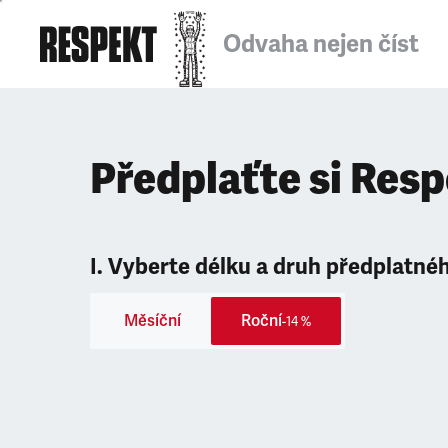
Odvaha nejen číst
Předplaťte si Res
I. Vyberte délku a druh předplatné
Měsíční
Roční
-14 %