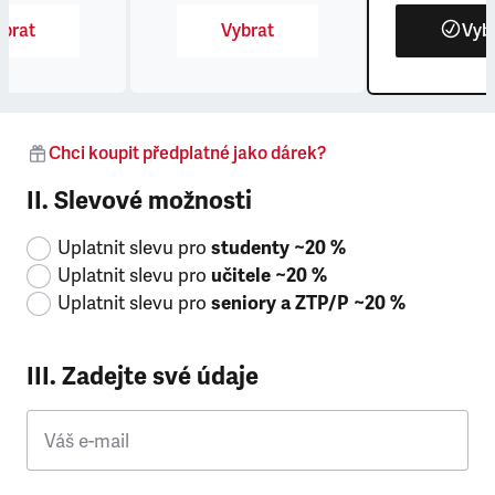
brat
Vybrat
Vyb
Chci koupit předplatné jako dárek?
II. Slevové možnosti
Uplatnit slevu pro
studenty ~20 %
Uplatnit slevu pro
učitele ~20 %
Uplatnit slevu pro
seniory a ZTP/P ~20 %
III. Zadejte své údaje
Váš e-mail