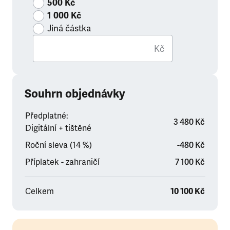
500 Kč
1 000 Kč
Jiná částka
Kč
Souhrn objednávky
Předplatné:
3 480 Kč
Digitální + tištěné
Roční sleva (14 %)
-480 Kč
Příplatek - zahraničí
7 100 Kč
Celkem
10 100 Kč