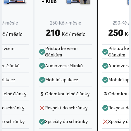
+ Klub
č
/ měsíc
250 Kč
/ měsíc
290 Kč
/
210
250
č / měsíc
Kč / měsíc
Kč 
ke všem
Přístup ke všem
Přístup ke
článkům
článkům
ze článků
Audioverze článků
Audioverze
aplikace
Mobilní aplikace
Mobilní apl
5
2
telné články
Odemknutelné články
Odemknute
do schránky
Respekt do schránky
Respekt do
 do schránky
Speciály do schránky
Speciály d