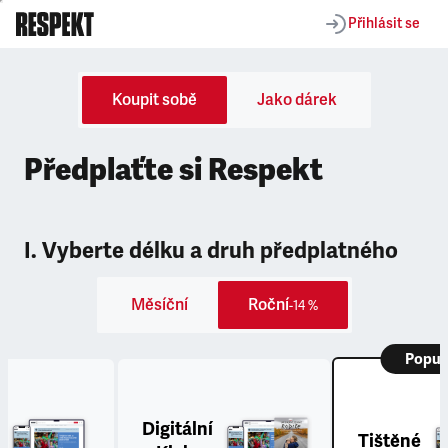
Přihlásit se
Koupit sobě
Jako dárek
Předplaťte si Respekt
I. Vyberte délku a druh předplatného
Měsíční
Roční
-14 %
Popul
Digitální
Tištěné