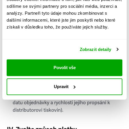
PSČ
sdílíme se svými partnery pro sociální média, inzerci a
analýzy. Partneři tyto údaje mohou zkombinovat s
Stát
dalšími informacemi, které jste jim poskytli nebo které
získali v důsledku toho, že používáte jejich služby.
Doprava do zahraničí je zpoplatněna
a nelze do
něj doručovat Speciály.
Zobrazit detaily
Požádat o fakturu
bude možné po vytvoření
objednávky.
Povolit vše
Pokud je součástí vaší objednávky také
doručování týdeníku Respekt v tištěné verzi, na
Upravit
první vydání ve vaší schránce se můžete těšit
příští, nejpozději přespříští týden (v závislosti na
datu objednávky a rychlosti jejího propsání k
distributorovi tiskovin).