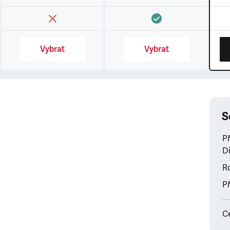
Vybrat
Vybrat
S
P
Di
Ro
Př
C