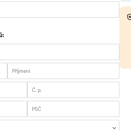
ů:
Příjmení
Č. p.
PSČ