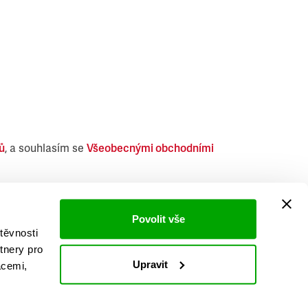
ů
, a souhlasím se
Všeobecnými obchodními
i obdobných produktů.
Povolit vše
těvnosti
tnery pro
Upravit
acemi,