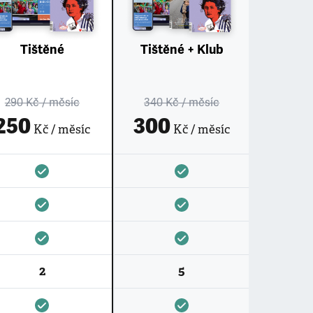
Tištěné
Tištěné + Klub
290 Kč
/ měsíc
340 Kč
/ měsíc
250
300
Kč / měsíc
Kč / měsíc
2
5