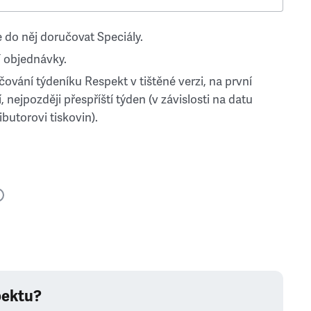
 do něj doručovat Speciály.
 objednávky.
ování týdeníku Respekt v tištěné verzi, na první
, nejpozději přespříští týden (v závislosti na datu
ibutorovi tiskovin).
pektu?