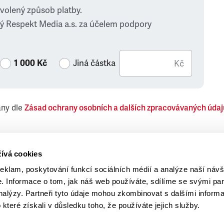
zvolený způsob platby.
ý Respekt Media a.s. za účelem podpory
1 000 Kč
Jiná částka
Kč
ány dle
Zásad ochrany osobních a dalších zpracovávaných údaj
 Respekt Media, a.s., týkající se též jiných než objednaných č
ívá cookies
reklam, poskytování funkcí sociálních médií a analýze naší návš
 Informace o tom, jak náš web používáte, sdílíme se svými par
analýzy. Partneři tyto údaje mohou zkombinovat s dalšími inform
o které získali v důsledku toho, že používáte jejich služby.