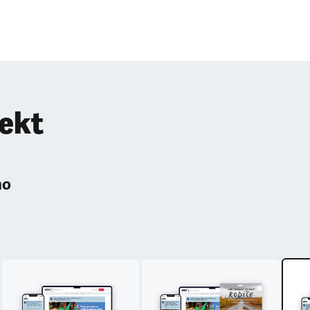
pekt
ho