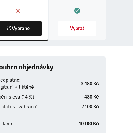
Vybráno
Vybrat
ouhrn objednávky
ředplatné:
3 480 Kč
gitální + tištěné
ční sleva (14 %)
-480 Kč
íplatek - zahraničí
7 100 Kč
elkem
10 100 Kč