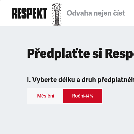
Odvaha nejen číst
Předplaťte si Res
I. Vyberte délku a druh předplatné
Měsíční
Roční
-14 %