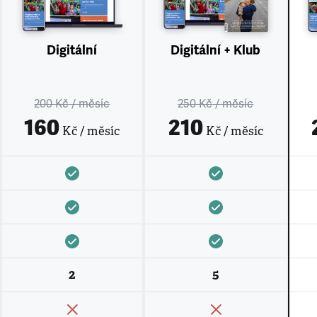
Digitální
Digitální + Klub
200 Kč
/ měsíc
250 Kč
/ měsíc
160
210
Kč / měsíc
Kč / měsíc
2
5