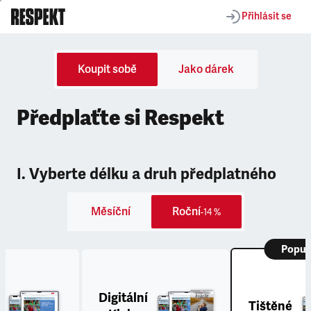
Přihlásit se
Koupit sobě
Jako dárek
Předplaťte si Respekt
I. Vyberte délku a druh předplatného
Měsíční
Roční
-14 %
Popul
Digitální
Tištěné