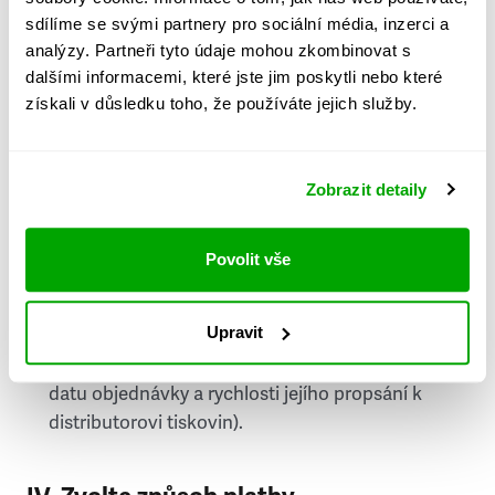
PSČ
sdílíme se svými partnery pro sociální média, inzerci a
analýzy. Partneři tyto údaje mohou zkombinovat s
Stát
dalšími informacemi, které jste jim poskytli nebo které
získali v důsledku toho, že používáte jejich služby.
Doprava do zahraničí je zpoplatněna
a nelze do
něj doručovat Speciály.
Zobrazit detaily
Požádat o fakturu
bude možné po vytvoření
objednávky.
Povolit vše
Pokud je součástí vaší objednávky také
doručování týdeníku Respekt v tištěné verzi, na
Upravit
první vydání ve vaší schránce se můžete těšit
příští, nejpozději přespříští týden (v závislosti na
datu objednávky a rychlosti jejího propsání k
distributorovi tiskovin).