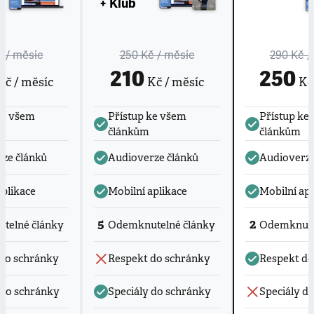
+ Klub
č
/ měsíc
250 Kč
/ měsíc
290 Kč
/
210
250
č / měsíc
Kč / měsíc
Kč 
ke všem
Přístup ke všem
Přístup ke
článkům
článkům
ze článků
Audioverze článků
Audioverze
aplikace
Mobilní aplikace
Mobilní apl
5
2
telné články
Odemknutelné články
Odemknute
do schránky
Respekt do schránky
Respekt do
 do schránky
Speciály do schránky
Speciály d