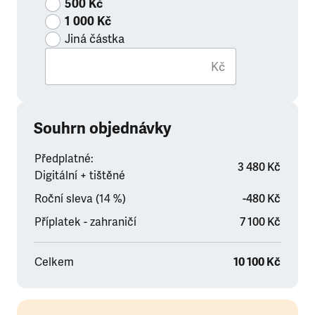
500 Kč
1 000 Kč
Jiná částka
Kč
Souhrn objednávky
Předplatné:
3 480 Kč
Digitální + tištěné
Roční sleva (14 %)
-480 Kč
Příplatek - zahraničí
7 100 Kč
Celkem
10 100 Kč