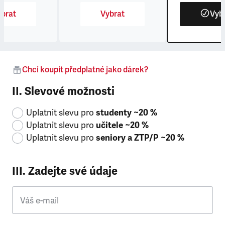
brat
Vybrat
Vyb
Chci koupit předplatné jako dárek?
II. Slevové možnosti
Uplatnit slevu pro
studenty ~20 %
Uplatnit slevu pro
učitele ~20 %
Uplatnit slevu pro
seniory a ZTP/P ~20 %
III. Zadejte své údaje
Váš e-mail