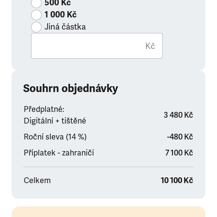
500 Kč
1 000 Kč
Jiná částka
Kč
Souhrn objednávky
Předplatné:
3 480 Kč
Digitální + tištěné
Roční sleva (14 %)
-480 Kč
Příplatek - zahraničí
7 100 Kč
Celkem
10 100 Kč