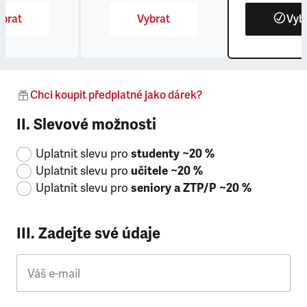
brat
Vybrat
Vyb
Chci koupit předplatné jako dárek?
II. Slevové možnosti
Uplatnit slevu pro
studenty ~20 %
Uplatnit slevu pro
učitele ~20 %
Uplatnit slevu pro
seniory a ZTP/P ~20 %
III. Zadejte své údaje
Váš e-mail