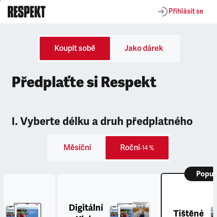
Přihlásit se
Koupit sobě
Jako dárek
Předplaťte si Respekt
I. Vyberte délku a druh předplatného
Měsíční
Roční
-14 %
Popul
Digitální
Tištěné