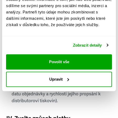
PSČ
sdílíme se svými partnery pro sociální média, inzerci a
analýzy. Partneři tyto údaje mohou zkombinovat s
Stát
dalšími informacemi, které jste jim poskytli nebo které
získali v důsledku toho, že používáte jejich služby.
Doprava do zahraničí je zpoplatněna
a nelze do
něj doručovat Speciály.
Zobrazit detaily
Požádat o fakturu
bude možné po vytvoření
objednávky.
Povolit vše
Pokud je součástí vaší objednávky také
doručování týdeníku Respekt v tištěné verzi, na
Upravit
první vydání ve vaší schránce se můžete těšit
příští, nejpozději přespříští týden (v závislosti na
datu objednávky a rychlosti jejího propsání k
distributorovi tiskovin).