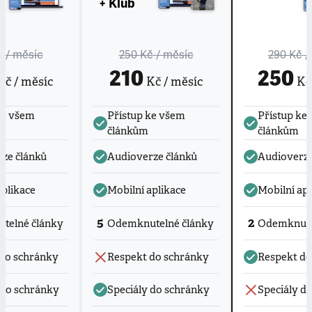
+ Klub
č
/ měsíc
250 Kč
/ měsíc
290 Kč
/
210
250
č / měsíc
Kč / měsíc
Kč 
ke všem
Přístup ke všem
Přístup ke
článkům
článkům
ze článků
Audioverze článků
Audioverze
aplikace
Mobilní aplikace
Mobilní apl
5
2
telné články
Odemknutelné články
Odemknute
do schránky
Respekt do schránky
Respekt do
 do schránky
Speciály do schránky
Speciály d