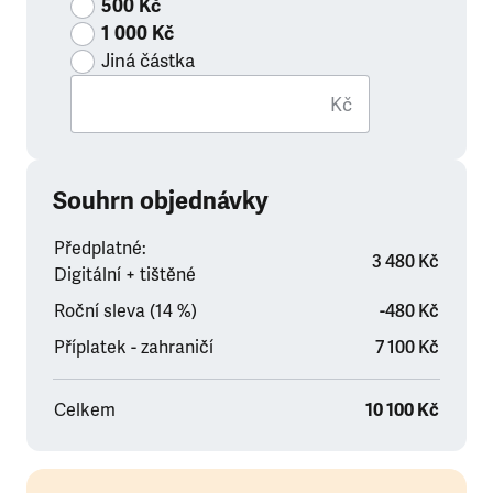
500 Kč
1 000 Kč
Jiná částka
Kč
Souhrn objednávky
Předplatné:
3 480 Kč
Digitální + tištěné
Roční sleva (14 %)
-480 Kč
Příplatek - zahraničí
7 100 Kč
Celkem
10 100 Kč