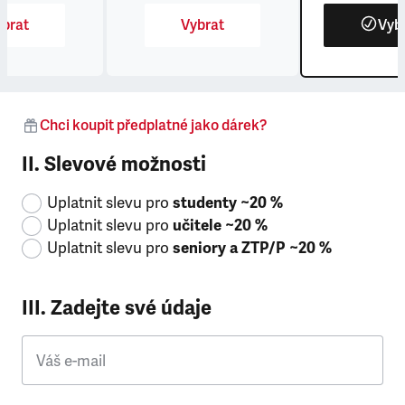
brat
Vybrat
Vyb
Chci koupit předplatné jako dárek?
II. Slevové možnosti
Uplatnit slevu pro
studenty ~20 %
Uplatnit slevu pro
učitele ~20 %
Uplatnit slevu pro
seniory a ZTP/P ~20 %
III. Zadejte své údaje
Váš e-mail