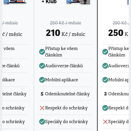
+ Klub
č
/ měsíc
250 Kč
/ měsíc
290 Kč
/
210
250
č / měsíc
Kč / měsíc
Kč 
ke všem
Přístup ke všem
Přístup ke
článkům
článkům
ze článků
Audioverze článků
Audioverze
aplikace
Mobilní aplikace
Mobilní apl
5
2
telné články
Odemknutelné články
Odemknute
do schránky
Respekt do schránky
Respekt do
 do schránky
Speciály do schránky
Speciály d