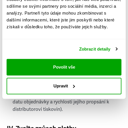
PSČ
sdílíme se svými partnery pro sociální média, inzerci a
analýzy. Partneři tyto údaje mohou zkombinovat s
Stát
dalšími informacemi, které jste jim poskytli nebo které
získali v důsledku toho, že používáte jejich služby.
Doprava do zahraničí je zpoplatněna
a nelze do
něj doručovat Speciály.
Zobrazit detaily
Požádat o fakturu
bude možné po vytvoření
objednávky.
Povolit vše
Pokud je součástí vaší objednávky také
doručování týdeníku Respekt v tištěné verzi, na
Upravit
první vydání ve vaší schránce se můžete těšit
příští, nejpozději přespříští týden (v závislosti na
datu objednávky a rychlosti jejího propsání k
distributorovi tiskovin).