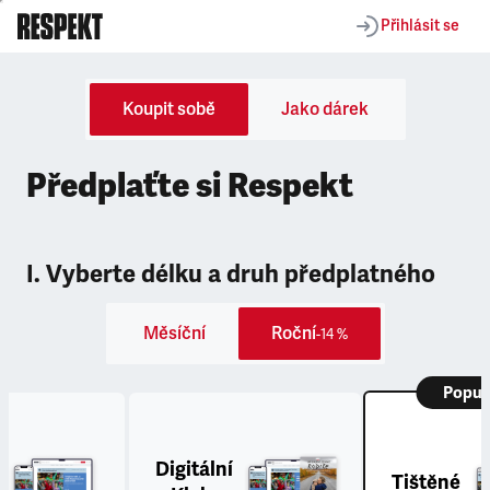
Přihlásit se
Koupit sobě
Jako dárek
Předplaťte si Respekt
I. Vyberte délku a druh předplatného
Měsíční
Roční
-14 %
Popul
Digitální
Tištěné