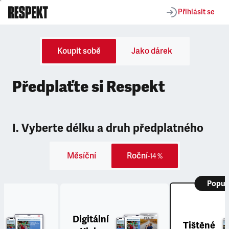
Přihlásit se
Koupit sobě
Jako dárek
Předplaťte si Respekt
I. Vyberte délku a druh předplatného
Měsíční
Roční
-14 %
Popul
Digitální
Tištěné