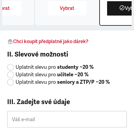
brat
Vybrat
Vyb
Chci koupit předplatné jako dárek?
II. Slevové možnosti
Uplatnit slevu pro
studenty ~20 %
Uplatnit slevu pro
učitele ~20 %
Uplatnit slevu pro
seniory a ZTP/P ~20 %
III. Zadejte své údaje
Váš e-mail