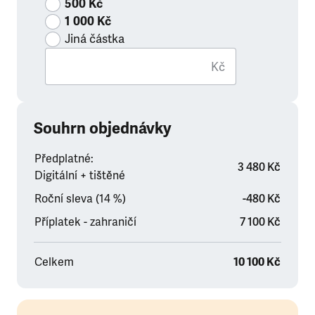
500 Kč
1 000 Kč
Jiná částka
Kč
Souhrn objednávky
Předplatné:
3 480 Kč
Digitální + tištěné
Roční sleva (14 %)
-480 Kč
Příplatek - zahraničí
7 100 Kč
Celkem
10 100 Kč