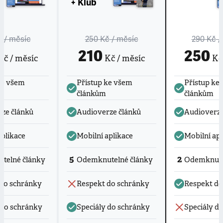
+ Klub
č
/ měsíc
250 Kč
/ měsíc
290 Kč
/
210
250
č / měsíc
Kč / měsíc
Kč 
ke všem
Přístup ke všem
Přístup ke
článkům
článkům
ze článků
Audioverze článků
Audioverze
aplikace
Mobilní aplikace
Mobilní apl
5
2
telné články
Odemknutelné články
Odemknute
do schránky
Respekt do schránky
Respekt do
 do schránky
Speciály do schránky
Speciály d