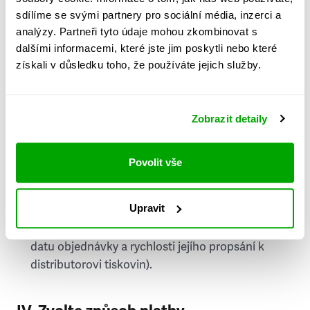
PSČ
sdílíme se svými partnery pro sociální média, inzerci a
analýzy. Partneři tyto údaje mohou zkombinovat s
Stát
dalšími informacemi, které jste jim poskytli nebo které
získali v důsledku toho, že používáte jejich služby.
Doprava do zahraničí je zpoplatněna
a nelze do
něj doručovat Speciály.
Zobrazit detaily
Požádat o fakturu
bude možné po vytvoření
objednávky.
Povolit vše
Pokud je součástí vaší objednávky také
doručování týdeníku Respekt v tištěné verzi, na
Upravit
první vydání ve vaší schránce se můžete těšit
příští, nejpozději přespříští týden (v závislosti na
datu objednávky a rychlosti jejího propsání k
distributorovi tiskovin).