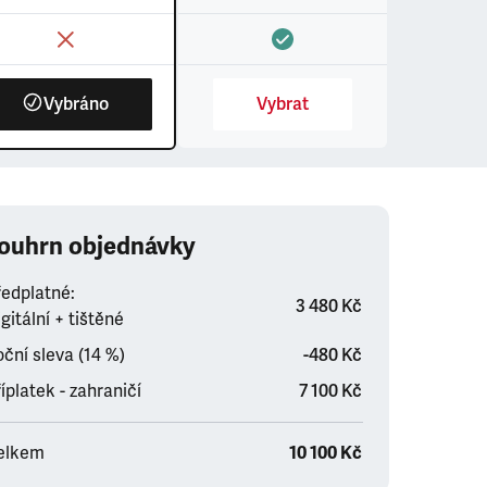
Vybráno
Vybrat
ouhrn objednávky
ředplatné:
3 480 Kč
gitální + tištěné
ční sleva (14 %)
-480 Kč
íplatek - zahraničí
7 100 Kč
elkem
10 100 Kč