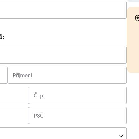
ů:
Příjmení
Č. p.
PSČ