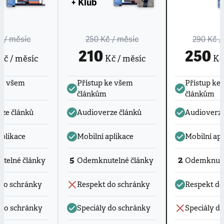
+ Klub
č
/ měsíc
250 Kč
/ měsíc
290 Kč
/
210
250
č / měsíc
Kč / měsíc
Kč 
ke všem
Přístup ke všem
Přístup ke
článkům
článkům
ze článků
Audioverze článků
Audioverze
aplikace
Mobilní aplikace
Mobilní apl
5
2
telné články
Odemknutelné články
Odemknute
do schránky
Respekt do schránky
Respekt do
 do schránky
Speciály do schránky
Speciály d