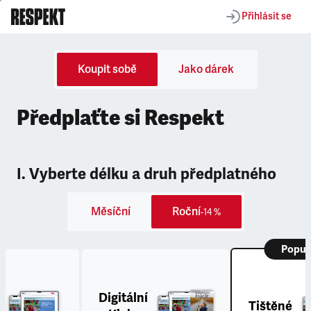
Přihlásit se
Koupit sobě
Jako dárek
Předplaťte si Respekt
I. Vyberte délku a druh předplatného
Měsíční
Roční
-14 %
Popul
Digitální
Tištěné