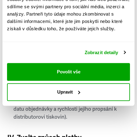
PSČ
sdílíme se svými partnery pro sociální média, inzerci a
analýzy. Partneři tyto údaje mohou zkombinovat s
Stát
dalšími informacemi, které jste jim poskytli nebo které
získali v důsledku toho, že používáte jejich služby.
Doprava do zahraničí je zpoplatněna
a nelze do
něj doručovat Speciály.
Zobrazit detaily
Požádat o fakturu
bude možné po vytvoření
objednávky.
Povolit vše
Pokud je součástí vaší objednávky také
doručování týdeníku Respekt v tištěné verzi, na
Upravit
první vydání ve vaší schránce se můžete těšit
příští, nejpozději přespříští týden (v závislosti na
datu objednávky a rychlosti jejího propsání k
distributorovi tiskovin).