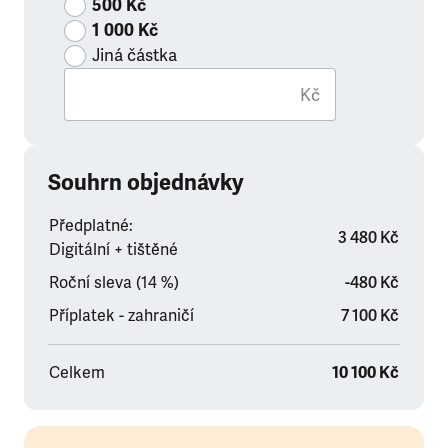
500 Kč
1 000 Kč
Jiná částka
Kč
Souhrn objednávky
Předplatné:
3 480 Kč
Digitální + tištěné
Roční sleva (14 %)
-480 Kč
Příplatek - zahraničí
7 100 Kč
Celkem
10 100 Kč