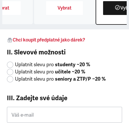
brat
Vybrat
Vyb
Chci koupit předplatné jako dárek?
II. Slevové možnosti
Uplatnit slevu pro
studenty ~20 %
Uplatnit slevu pro
učitele ~20 %
Uplatnit slevu pro
seniory a ZTP/P ~20 %
III. Zadejte své údaje
Váš e-mail