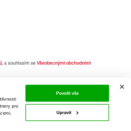
ů
, a souhlasím se
Všeobecnými obchodními
i obdobných produktů.
Povolit vše
těvnosti
tnery pro
Upravit
acemi,