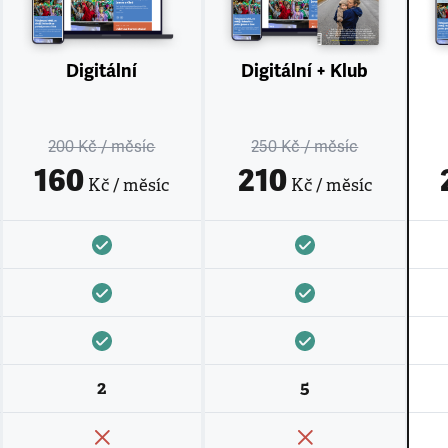
Digitální
Digitální + Klub
200 Kč
/ měsíc
250 Kč
/ měsíc
160
210
Kč / měsíc
Kč / měsíc
2
5