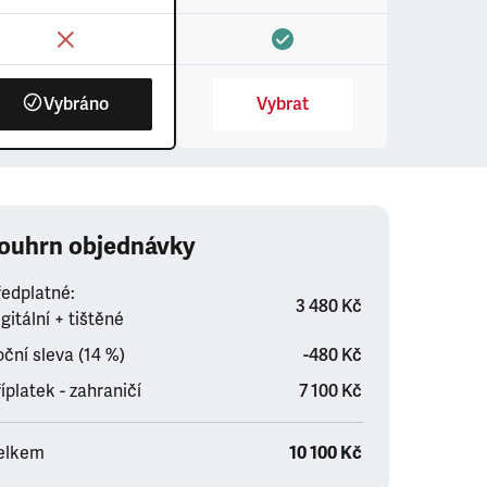
Vybráno
Vybrat
ouhrn objednávky
ředplatné:
3 480 Kč
gitální + tištěné
ční sleva (14 %)
-480 Kč
íplatek - zahraničí
7 100 Kč
elkem
10 100 Kč