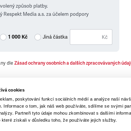
zvolený způsob platby.
ý Respekt Media a.s. za účelem podpory
1 000 Kč
Jiná částka
Kč
ány dle
Zásad ochrany osobních a dalších zpracovávaných údaj
 Respekt Media, a.s., týkající se též jiných než objednaných č
ívá cookies
reklam, poskytování funkcí sociálních médií a analýze naší návš
 Informace o tom, jak náš web používáte, sdílíme se svými par
analýzy. Partneři tyto údaje mohou zkombinovat s dalšími inform
o které získali v důsledku toho, že používáte jejich služby.