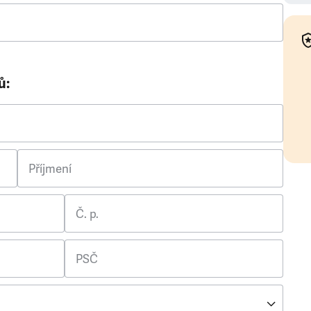
ů:
Příjmení
Č. p.
PSČ