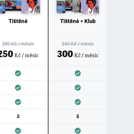
Tištěné
Tištěné + Klub
290 Kč
/ měsíc
340 Kč
/ měsíc
250
300
Kč / měsíc
Kč / měsíc
2
5