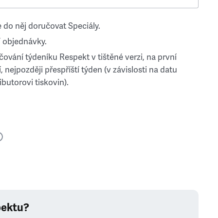
 do něj doručovat Speciály.
 objednávky.
ování týdeníku Respekt v tištěné verzi, na první
, nejpozději přespříští týden (v závislosti na datu
ibutorovi tiskovin).
pektu?