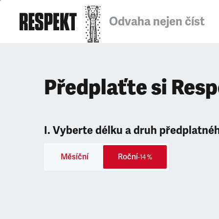
Odvaha nejen číst
Předplaťte si Res
I. Vyberte délku a druh předplatné
Měsíční
Roční
-14 %