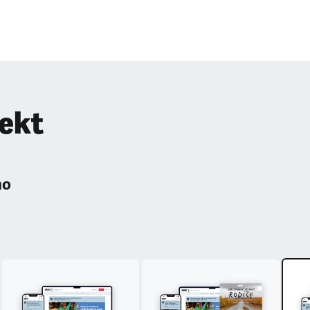
pekt
ho