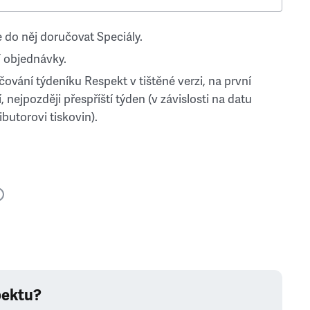
 do něj doručovat Speciály.
 objednávky.
ování týdeníku Respekt v tištěné verzi, na první
, nejpozději přespříští týden (v závislosti na datu
ibutorovi tiskovin).
pektu?