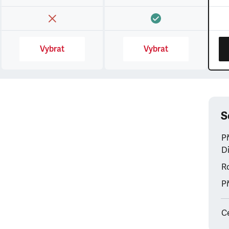
Vybrat
Vybrat
S
P
Di
Ro
Př
C