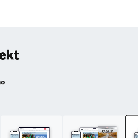
pekt
ho