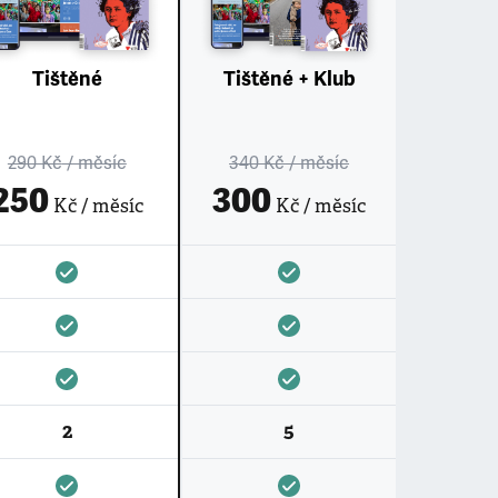
Tištěné
Tištěné + Klub
290 Kč
/ měsíc
340 Kč
/ měsíc
250
300
Kč / měsíc
Kč / měsíc
2
5