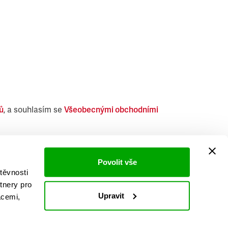
ů
, a souhlasím se
Všeobecnými obchodními
i obdobných produktů.
Povolit vše
těvnosti
tnery pro
Upravit
acemi,