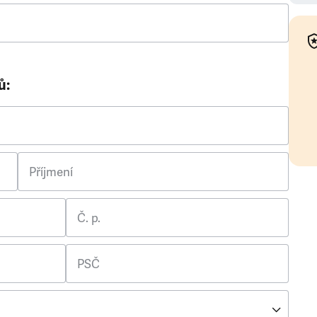
ů:
Příjmení
Č. p.
PSČ