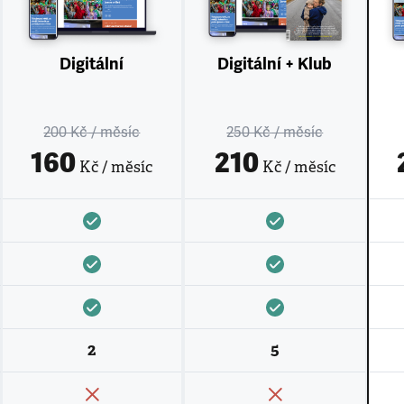
Digitální
Digitální + Klub
200 Kč
/ měsíc
250 Kč
/ měsíc
160
210
Kč / měsíc
Kč / měsíc
2
5