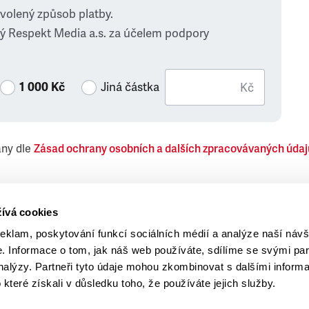
zvolený způsob platby.
ý Respekt Media a.s. za účelem podpory
1 000 Kč
Jiná částka
Kč
ány dle
Zásad ochrany osobních a dalších zpracovávaných údaj
 Respekt Media, a.s., týkající se též jiných než objednaných č
ívá cookies
reklam, poskytování funkcí sociálních médií a analýze naší návš
 Informace o tom, jak náš web používáte, sdílíme se svými par
analýzy. Partneři tyto údaje mohou zkombinovat s dalšími inform
o které získali v důsledku toho, že používáte jejich služby.