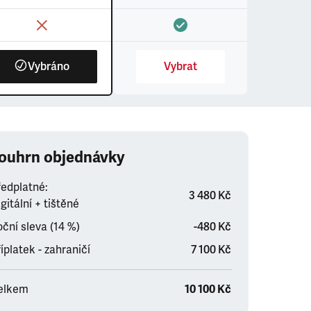
Vybráno
Vybrat
ouhrn objednávky
ředplatné:
3 480 Kč
gitální + tištěné
ční sleva (14 %)
-480 Kč
íplatek - zahraničí
7 100 Kč
elkem
10 100 Kč