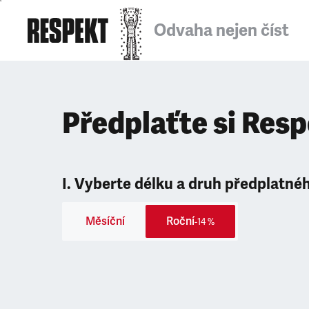
Odvaha nejen číst
Předplaťte si Res
I. Vyberte délku a druh předplatné
Měsíční
Roční
-14 %