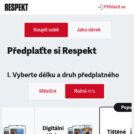
Přihlásit se
Koupit sobě
Jako dárek
Předplaťte si Respekt
I. Vyberte délku a druh předplatného
Měsíční
Roční
-14 %
Popul
Digitální
Tištěné