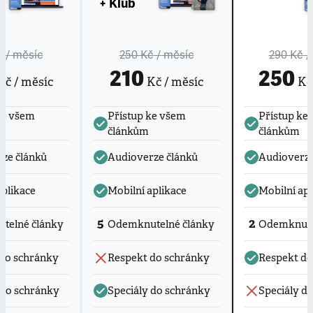
+ Klub
č
/ měsíc
250 Kč
/ měsíc
290 Kč
/
210
250
č / měsíc
Kč / měsíc
Kč 
ke všem
Přístup ke všem
Přístup ke
článkům
článkům
ze článků
Audioverze článků
Audioverze
aplikace
Mobilní aplikace
Mobilní apl
5
2
telné články
Odemknutelné články
Odemknute
do schránky
Respekt do schránky
Respekt do
 do schránky
Speciály do schránky
Speciály d