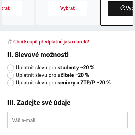
brat
Vybrat
Vyb
Chci koupit předplatné jako dárek?
II. Slevové možnosti
Uplatnit slevu pro
studenty ~20 %
Uplatnit slevu pro
učitele ~20 %
Uplatnit slevu pro
seniory a ZTP/P ~20 %
III. Zadejte své údaje
Váš e-mail