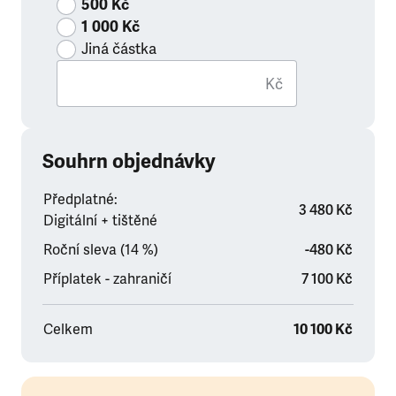
500 Kč
1 000 Kč
Jiná částka
Kč
Souhrn objednávky
Předplatné:
3 480 Kč
Digitální + tištěné
Roční sleva (14 %)
-480 Kč
Příplatek - zahraničí
7 100 Kč
Celkem
10 100 Kč