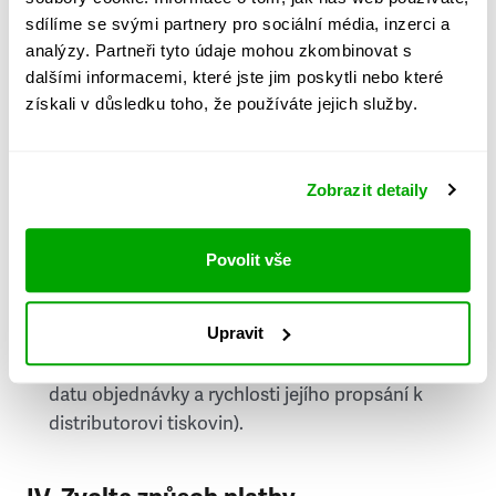
PSČ
sdílíme se svými partnery pro sociální média, inzerci a
analýzy. Partneři tyto údaje mohou zkombinovat s
Stát
dalšími informacemi, které jste jim poskytli nebo které
získali v důsledku toho, že používáte jejich služby.
Doprava do zahraničí je zpoplatněna
a nelze do
něj doručovat Speciály.
Zobrazit detaily
Požádat o fakturu
bude možné po vytvoření
objednávky.
Povolit vše
Pokud je součástí vaší objednávky také
doručování týdeníku Respekt v tištěné verzi, na
Upravit
první vydání ve vaší schránce se můžete těšit
příští, nejpozději přespříští týden (v závislosti na
datu objednávky a rychlosti jejího propsání k
distributorovi tiskovin).