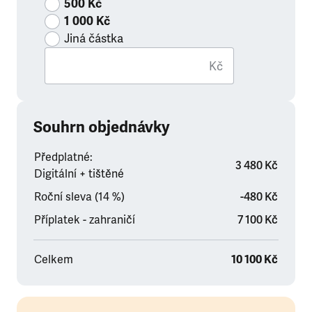
500 Kč
1 000 Kč
Jiná částka
Kč
Souhrn objednávky
Předplatné:
3 480 Kč
Digitální + tištěné
Roční sleva (14 %)
-480 Kč
Příplatek - zahraničí
7 100 Kč
Celkem
10 100 Kč