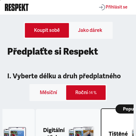
Přihlásit se
Koupit sobě
Jako dárek
Předplaťte si Respekt
I. Vyberte délku a druh předplatného
Měsíční
Roční
-14 %
Popul
Digitální
Tištěné