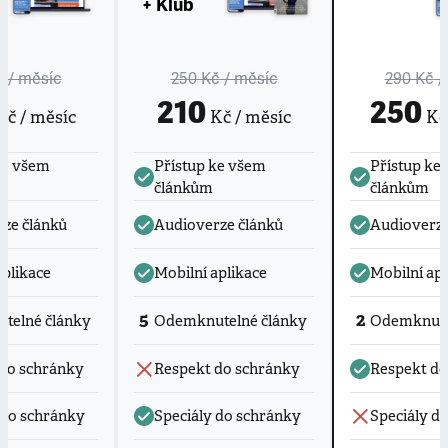
+ Klub
č
/ měsíc
250 Kč
/ měsíc
290 Kč
/
210
250
č / měsíc
Kč / měsíc
Kč 
ke všem
Přístup ke všem
Přístup ke
článkům
článkům
ze článků
Audioverze článků
Audioverze
aplikace
Mobilní aplikace
Mobilní apl
5
2
telné články
Odemknutelné články
Odemknute
do schránky
Respekt do schránky
Respekt do
 do schránky
Speciály do schránky
Speciály d