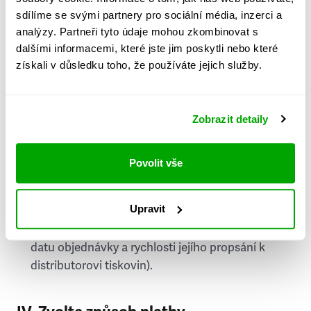
PSČ
sdílíme se svými partnery pro sociální média, inzerci a
analýzy. Partneři tyto údaje mohou zkombinovat s
Stát
dalšími informacemi, které jste jim poskytli nebo které
získali v důsledku toho, že používáte jejich služby.
Doprava do zahraničí je zpoplatněna
a nelze do
něj doručovat Speciály.
Zobrazit detaily
Požádat o fakturu
bude možné po vytvoření
objednávky.
Povolit vše
Pokud je součástí vaší objednávky také
doručování týdeníku Respekt v tištěné verzi, na
Upravit
první vydání ve vaší schránce se můžete těšit
příští, nejpozději přespříští týden (v závislosti na
datu objednávky a rychlosti jejího propsání k
distributorovi tiskovin).