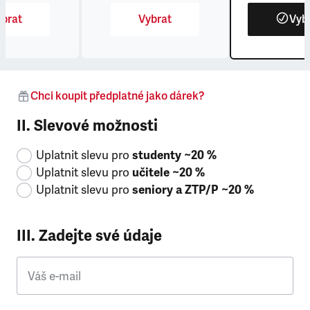
brat
Vybrat
Vyb
Chci koupit předplatné jako dárek?
II. Slevové možnosti
Uplatnit slevu pro
studenty ~20 %
Uplatnit slevu pro
učitele ~20 %
Uplatnit slevu pro
seniory a ZTP/P ~20 %
III. Zadejte své údaje
Váš e-mail