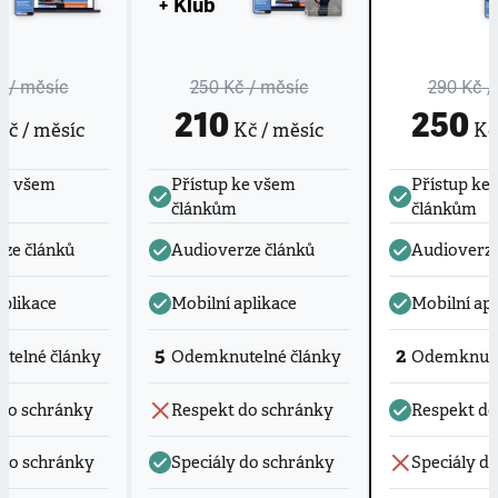
+ Klub
č
/ měsíc
250 Kč
/ měsíc
290 Kč
/
210
250
č / měsíc
Kč / měsíc
Kč 
ke všem
Přístup ke všem
Přístup ke
článkům
článkům
ze článků
Audioverze článků
Audioverze
aplikace
Mobilní aplikace
Mobilní apl
5
2
telné články
Odemknutelné články
Odemknute
do schránky
Respekt do schránky
Respekt do
 do schránky
Speciály do schránky
Speciály d