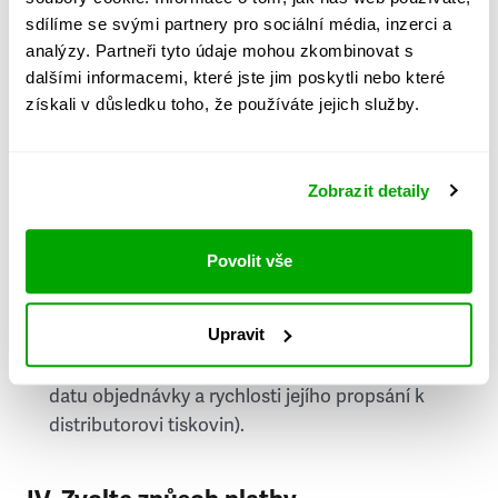
PSČ
sdílíme se svými partnery pro sociální média, inzerci a
analýzy. Partneři tyto údaje mohou zkombinovat s
Stát
dalšími informacemi, které jste jim poskytli nebo které
získali v důsledku toho, že používáte jejich služby.
Doprava do zahraničí je zpoplatněna
a nelze do
něj doručovat Speciály.
Zobrazit detaily
Požádat o fakturu
bude možné po vytvoření
objednávky.
Povolit vše
Pokud je součástí vaší objednávky také
doručování týdeníku Respekt v tištěné verzi, na
Upravit
první vydání ve vaší schránce se můžete těšit
příští, nejpozději přespříští týden (v závislosti na
datu objednávky a rychlosti jejího propsání k
distributorovi tiskovin).