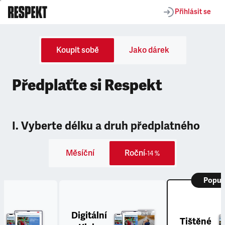
Přihlásit se
Koupit sobě
Jako dárek
Předplaťte si Respekt
I. Vyberte délku a druh předplatného
Měsíční
Roční
-14 %
Popul
Digitální
Tištěné