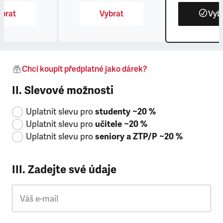
brat
Vybrat
Vyb
Chci koupit předplatné jako dárek?
II. Slevové možnosti
Uplatnit slevu pro
studenty ~20 %
Uplatnit slevu pro
učitele ~20 %
Uplatnit slevu pro
seniory a ZTP/P ~20 %
III. Zadejte své údaje
Váš e-mail