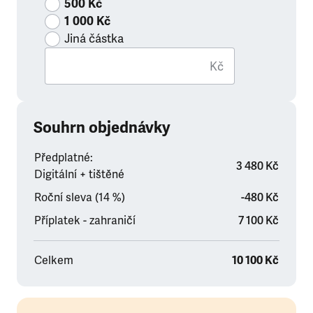
500 Kč
1 000 Kč
Jiná částka
Kč
Souhrn objednávky
Předplatné:
3 480 Kč
Digitální + tištěné
Roční sleva (14 %)
-480 Kč
Příplatek - zahraničí
7 100 Kč
Celkem
10 100 Kč