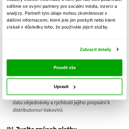
PSČ
sdílíme se svými partnery pro sociální média, inzerci a
analýzy. Partneři tyto údaje mohou zkombinovat s
Stát
dalšími informacemi, které jste jim poskytli nebo které
získali v důsledku toho, že používáte jejich služby.
Doprava do zahraničí je zpoplatněna
a nelze do
něj doručovat Speciály.
Zobrazit detaily
Požádat o fakturu
bude možné po vytvoření
objednávky.
Povolit vše
Pokud je součástí vaší objednávky také
doručování týdeníku Respekt v tištěné verzi, na
Upravit
první vydání ve vaší schránce se můžete těšit
příští, nejpozději přespříští týden (v závislosti na
datu objednávky a rychlosti jejího propsání k
distributorovi tiskovin).