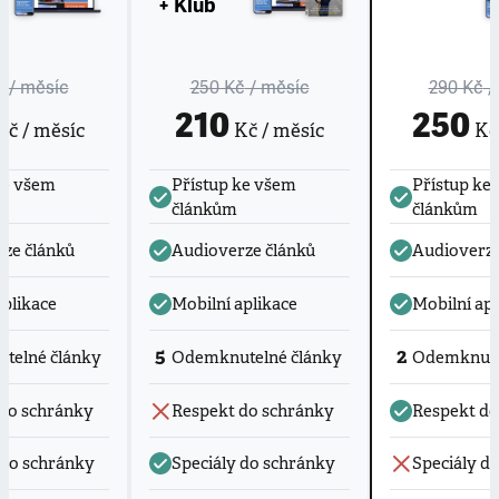
+ Klub
č
/ měsíc
250 Kč
/ měsíc
290 Kč
/
210
250
č / měsíc
Kč / měsíc
Kč 
ke všem
Přístup ke všem
Přístup ke
článkům
článkům
ze článků
Audioverze článků
Audioverze
aplikace
Mobilní aplikace
Mobilní apl
5
2
telné články
Odemknutelné články
Odemknute
do schránky
Respekt do schránky
Respekt do
 do schránky
Speciály do schránky
Speciály d