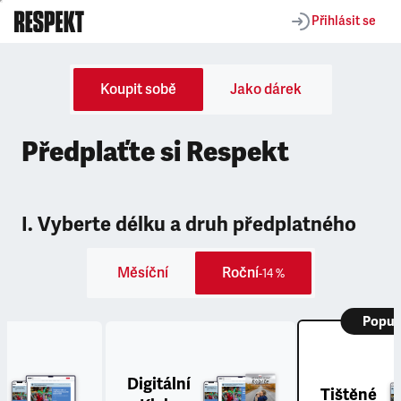
Přihlásit se
Koupit sobě
Jako dárek
Předplaťte si Respekt
I. Vyberte délku a druh předplatného
Měsíční
Roční
-14 %
Popul
Digitální
Tištěné