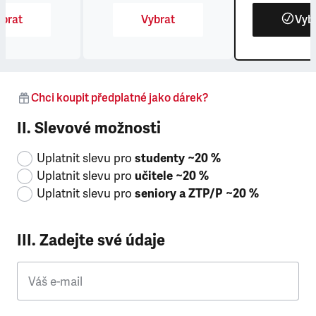
brat
Vybrat
Vyb
Chci koupit předplatné jako dárek?
II. Slevové možnosti
Uplatnit slevu pro
studenty ~20 %
Uplatnit slevu pro
učitele ~20 %
Uplatnit slevu pro
seniory a ZTP/P ~20 %
III. Zadejte své údaje
Váš e-mail