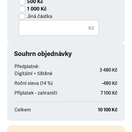
500 Kč
1 000 Kč
Jiná částka
Kč
Souhrn objednávky
Předplatné:
3 480 Kč
Digitální + tištěné
Roční sleva (14 %)
-480 Kč
Příplatek - zahraničí
7 100 Kč
Celkem
10 100 Kč