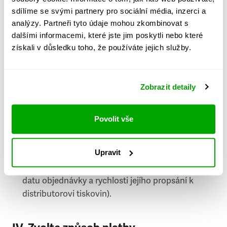
PSČ
sdílíme se svými partnery pro sociální média, inzerci a
analýzy. Partneři tyto údaje mohou zkombinovat s
Stát
dalšími informacemi, které jste jim poskytli nebo které
získali v důsledku toho, že používáte jejich služby.
Doprava do zahraničí je zpoplatněna
a nelze do
něj doručovat Speciály.
Zobrazit detaily
Požádat o fakturu
bude možné po vytvoření
objednávky.
Povolit vše
Pokud je součástí vaší objednávky také
doručování týdeníku Respekt v tištěné verzi, na
Upravit
první vydání ve vaší schránce se můžete těšit
příští, nejpozději přespříští týden (v závislosti na
datu objednávky a rychlosti jejího propsání k
distributorovi tiskovin).