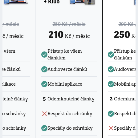
+ Klub
č
/ měsíc
250 Kč
/ měsíc
290 Kč
/
210
250
č / měsíc
Kč / měsíc
Kč 
ke všem
Přístup ke všem
Přístup ke
článkům
článkům
ze článků
Audioverze článků
Audioverze
aplikace
Mobilní aplikace
Mobilní apl
5
2
telné články
Odemknutelné články
Odemknute
do schránky
Respekt do schránky
Respekt do
 do schránky
Speciály do schránky
Speciály d