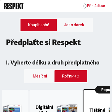
Přihlásit se
Koupit sobě
Jako dárek
Předplaťte si Respekt
I. Vyberte délku a druh předplatného
Měsíční
Roční
-14 %
Popul
Digitální
Tištěné