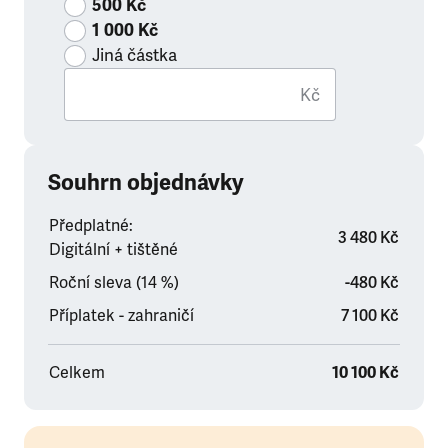
500 Kč
1 000 Kč
Jiná částka
Kč
Souhrn objednávky
Předplatné:
3 480 Kč
Digitální + tištěné
Roční sleva (14 %)
-480 Kč
Příplatek - zahraničí
7 100 Kč
Celkem
10 100 Kč