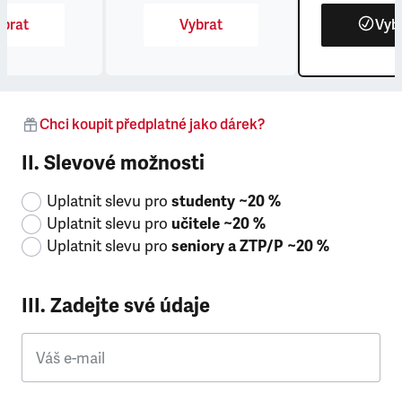
brat
Vybrat
Vyb
Chci koupit předplatné jako dárek?
II. Slevové možnosti
Uplatnit slevu pro
studenty ~20 %
Uplatnit slevu pro
učitele ~20 %
Uplatnit slevu pro
seniory a ZTP/P ~20 %
III. Zadejte své údaje
Váš e-mail