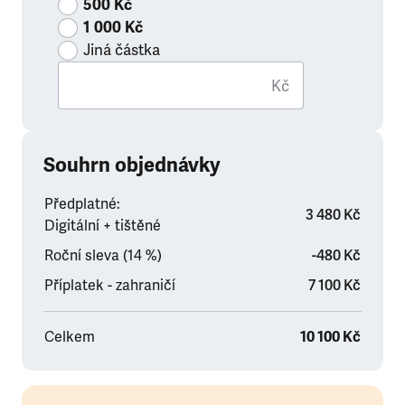
500 Kč
1 000 Kč
Jiná částka
Kč
Souhrn objednávky
Předplatné:
3 480 Kč
Digitální + tištěné
Roční sleva (14 %)
-480 Kč
Příplatek - zahraničí
7 100 Kč
Celkem
10 100 Kč