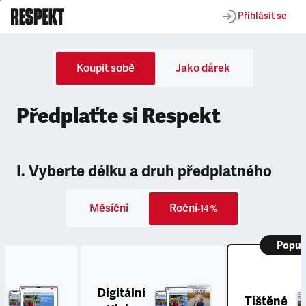
Přihlásit se
Koupit sobě
Jako dárek
Předplaťte si Respekt
I. Vyberte délku a druh předplatného
Měsíční
Roční
-14 %
Popul
Digitální
Tištěné