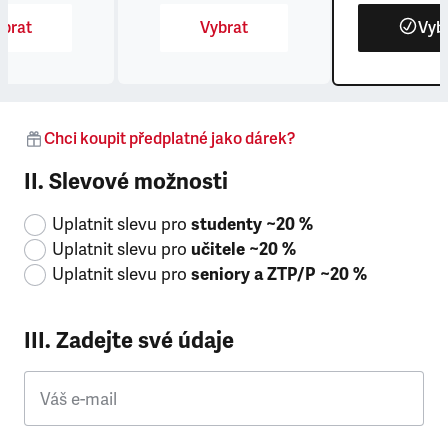
brat
Vybrat
Vyb
Chci koupit předplatné jako dárek?
II. Slevové možnosti
Uplatnit slevu pro
studenty ~20 %
Uplatnit slevu pro
učitele ~20 %
Uplatnit slevu pro
seniory a ZTP/P ~20 %
III. Zadejte své údaje
Váš e-mail