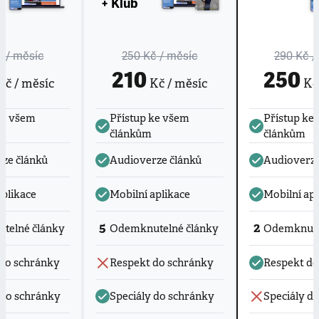
+ Klub
č
/ měsíc
250 Kč
/ měsíc
290 Kč
/
210
250
č / měsíc
Kč / měsíc
Kč 
ke všem
Přístup ke všem
Přístup ke
článkům
článkům
ze článků
Audioverze článků
Audioverze
aplikace
Mobilní aplikace
Mobilní apl
5
2
telné články
Odemknutelné články
Odemknute
do schránky
Respekt do schránky
Respekt do
 do schránky
Speciály do schránky
Speciály d