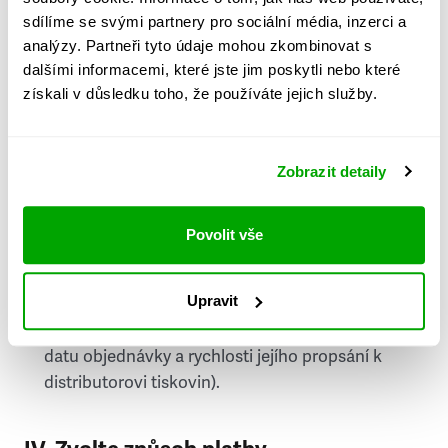
PSČ
sdílíme se svými partnery pro sociální média, inzerci a
analýzy. Partneři tyto údaje mohou zkombinovat s
Stát
dalšími informacemi, které jste jim poskytli nebo které
získali v důsledku toho, že používáte jejich služby.
Doprava do zahraničí je zpoplatněna
a nelze do
něj doručovat Speciály.
Zobrazit detaily
Požádat o fakturu
bude možné po vytvoření
objednávky.
Povolit vše
Pokud je součástí vaší objednávky také
doručování týdeníku Respekt v tištěné verzi, na
Upravit
první vydání ve vaší schránce se můžete těšit
příští, nejpozději přespříští týden (v závislosti na
datu objednávky a rychlosti jejího propsání k
distributorovi tiskovin).