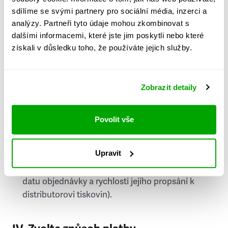
PSČ
sdílíme se svými partnery pro sociální média, inzerci a
analýzy. Partneři tyto údaje mohou zkombinovat s
Stát
dalšími informacemi, které jste jim poskytli nebo které
získali v důsledku toho, že používáte jejich služby.
Doprava do zahraničí je zpoplatněna
a nelze do
něj doručovat Speciály.
Zobrazit detaily
Požádat o fakturu
bude možné po vytvoření
objednávky.
Povolit vše
Pokud je součástí vaší objednávky také
doručování týdeníku Respekt v tištěné verzi, na
Upravit
první vydání ve vaší schránce se můžete těšit
příští, nejpozději přespříští týden (v závislosti na
datu objednávky a rychlosti jejího propsání k
distributorovi tiskovin).