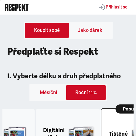
Přihlásit se
Koupit sobě
Jako dárek
Předplaťte si Respekt
I. Vyberte délku a druh předplatného
Měsíční
Roční
-14 %
Popul
Digitální
Tištěné