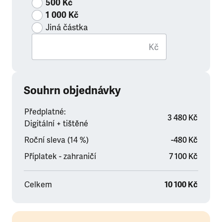
500 Kč
1 000 Kč
Jiná částka
Kč
Souhrn objednávky
Předplatné:
3 480 Kč
Digitální + tištěné
Roční sleva (14 %)
-480 Kč
Příplatek - zahraničí
7 100 Kč
Celkem
10 100 Kč