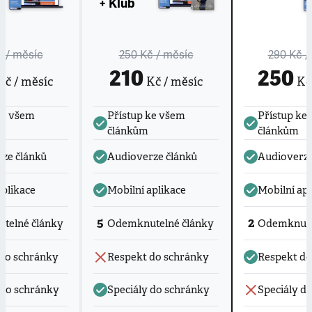
+ Klub
č
/ měsíc
250 Kč
/ měsíc
290 Kč
/
210
250
č / měsíc
Kč / měsíc
Kč 
ke všem
Přístup ke všem
Přístup ke
článkům
článkům
ze článků
Audioverze článků
Audioverze
aplikace
Mobilní aplikace
Mobilní apl
5
2
telné články
Odemknutelné články
Odemknute
do schránky
Respekt do schránky
Respekt do
 do schránky
Speciály do schránky
Speciály d