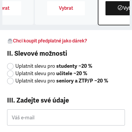
brat
Vybrat
Vyb
Chci koupit předplatné jako dárek?
II. Slevové možnosti
Uplatnit slevu pro
studenty ~20 %
Uplatnit slevu pro
učitele ~20 %
Uplatnit slevu pro
seniory a ZTP/P ~20 %
III. Zadejte své údaje
Váš e-mail