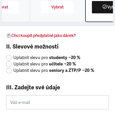
brat
Vybrat
Vyb
Chci koupit předplatné jako dárek?
II. Slevové možnosti
Uplatnit slevu pro
studenty ~20 %
Uplatnit slevu pro
učitele ~20 %
Uplatnit slevu pro
seniory a ZTP/P ~20 %
III. Zadejte své údaje
Váš e-mail