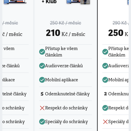
+ Klub
č
/ měsíc
250 Kč
/ měsíc
290 Kč
/
210
250
č / měsíc
Kč / měsíc
Kč 
ke všem
Přístup ke všem
Přístup ke
článkům
článkům
ze článků
Audioverze článků
Audioverze
aplikace
Mobilní aplikace
Mobilní apl
5
2
telné články
Odemknutelné články
Odemknute
do schránky
Respekt do schránky
Respekt do
 do schránky
Speciály do schránky
Speciály d