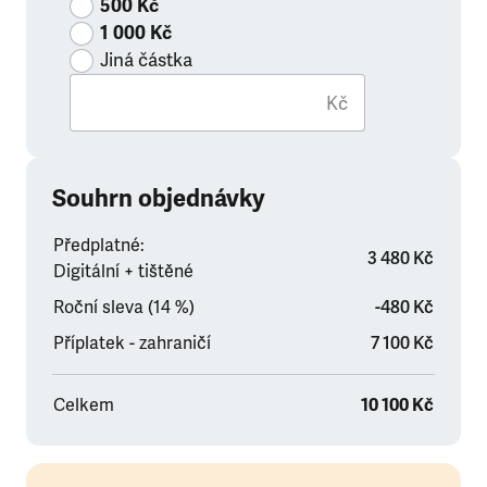
500 Kč
1 000 Kč
Jiná částka
Kč
Souhrn objednávky
Předplatné:
3 480 Kč
Digitální + tištěné
Roční sleva (14 %)
-480 Kč
Příplatek - zahraničí
7 100 Kč
Celkem
10 100 Kč