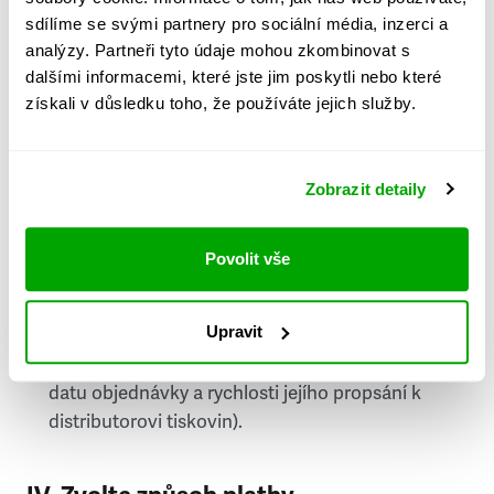
PSČ
sdílíme se svými partnery pro sociální média, inzerci a
analýzy. Partneři tyto údaje mohou zkombinovat s
Stát
dalšími informacemi, které jste jim poskytli nebo které
získali v důsledku toho, že používáte jejich služby.
Doprava do zahraničí je zpoplatněna
a nelze do
něj doručovat Speciály.
Zobrazit detaily
Požádat o fakturu
bude možné po vytvoření
objednávky.
Povolit vše
Pokud je součástí vaší objednávky také
doručování týdeníku Respekt v tištěné verzi, na
Upravit
první vydání ve vaší schránce se můžete těšit
příští, nejpozději přespříští týden (v závislosti na
datu objednávky a rychlosti jejího propsání k
distributorovi tiskovin).