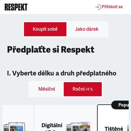
Přihlásit se
Koupit sobě
Jako dárek
Předplaťte si Respekt
I. Vyberte délku a druh předplatného
Měsíční
Roční
-14 %
Popul
Digitální
Tištěné