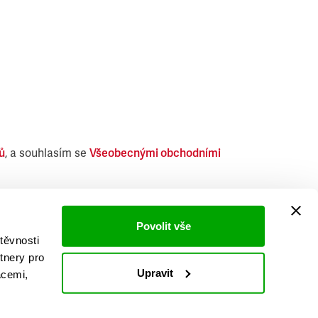
ů
, a souhlasím se
Všeobecnými obchodními
i obdobných produktů.
Povolit vše
těvnosti
tnery pro
Upravit
acemi,