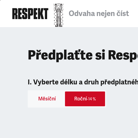
Odvaha nejen číst
Předplaťte si Res
I. Vyberte délku a druh předplatné
Měsíční
Roční
-14 %