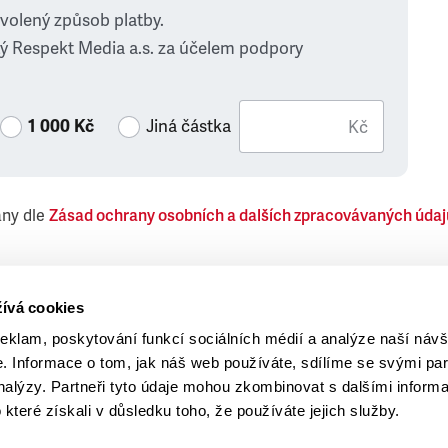
zvolený způsob platby.
ý Respekt Media a.s. za účelem podpory
1 000 Kč
Jiná částka
Kč
ány dle
Zásad ochrany osobních a dalších zpracovávaných údaj
 Respekt Media, a.s., týkající se též jiných než objednaných č
ívá cookies
reklam, poskytování funkcí sociálních médií a analýze naší návš
 Informace o tom, jak náš web používáte, sdílíme se svými par
analýzy. Partneři tyto údaje mohou zkombinovat s dalšími inform
o které získali v důsledku toho, že používáte jejich služby.