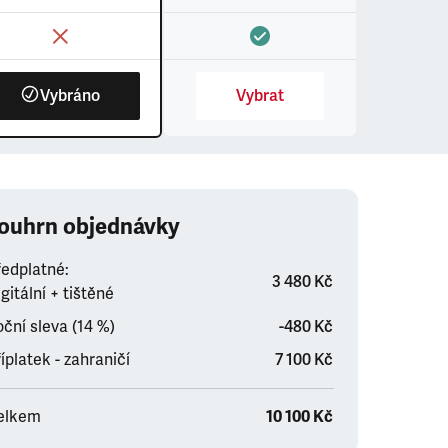
Vybráno
Vybrat
ouhrn objednávky
ředplatné:
3 480 Kč
gitální + tištěné
ční sleva (14 %)
-480 Kč
íplatek - zahraničí
7 100 Kč
elkem
10 100 Kč