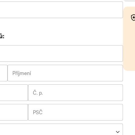
ů:
Příjmení
Č. p.
PSČ