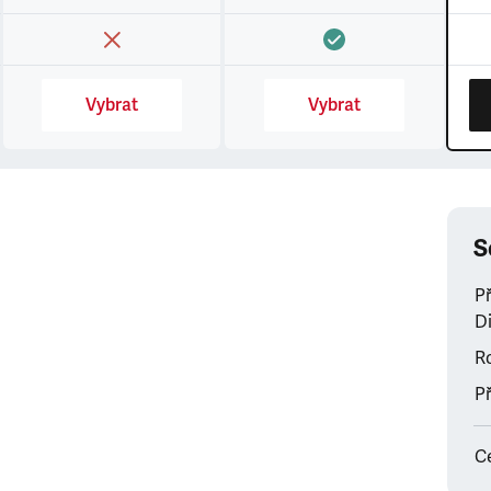
Vybrat
Vybrat
S
P
Di
Ro
Př
C