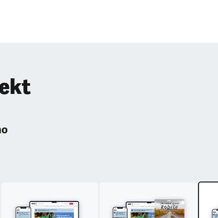
pekt
ho