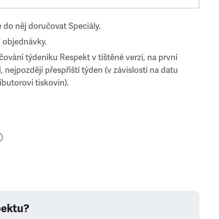
 do něj doručovat Speciály.
 objednávky.
ování týdeníku Respekt v tištěné verzi, na první
, nejpozději přespříští týden (v závislosti na datu
ibutorovi tiskovin).
pektu?