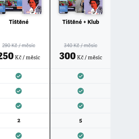
Tištěné
Tištěné + Klub
290 Kč
/ měsíc
340 Kč
/ měsíc
250
300
Kč / měsíc
Kč / měsíc
2
5