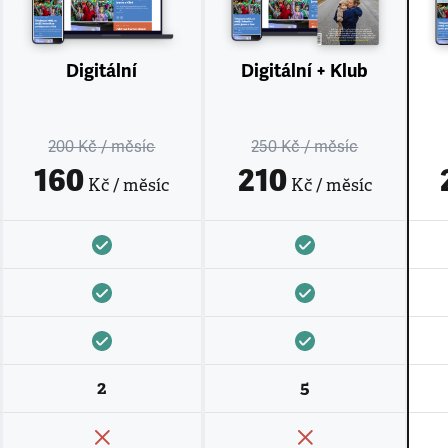
Digitální
Digitální + Klub
200 Kč
/ měsíc
250 Kč
/ měsíc
160
210
Kč / měsíc
Kč / měsíc
2
5